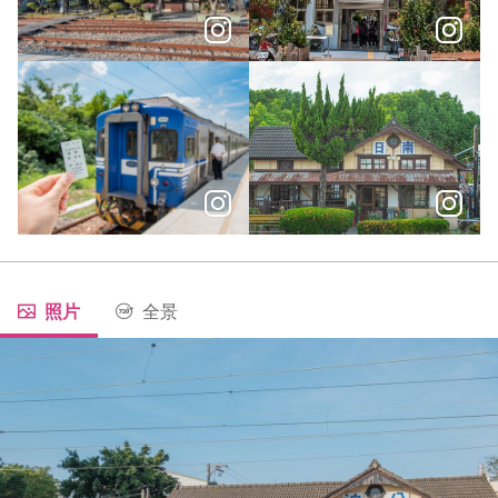
＼ 考前祈福追分車站散策指南，考生必訪加分地／
臺中擁有國內少數的古蹟車站，
列車緩緩駛進充滿歷史的老車站，海線鐵路之旅就此啟程。
時間是一個過客，人生是一個車
照片
全景