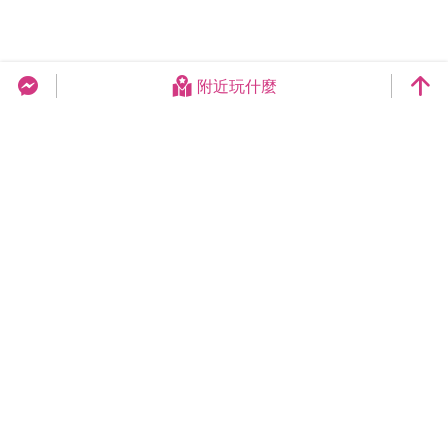
附近玩什麼
台中旅遊網 FB Chat
更新日期：2026-08-07
今日瀏覽：29482
總訪客數：258955286
臺中市政府觀光旅遊局
420018臺中市豐原區陽明街36號5樓
電話 04-2228-9111
網站導覽
隱私權