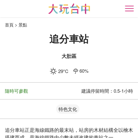
跳
到
開
主
首頁
景點
要
內
追分車站
容
區
塊
大肚區
60
%
29
°C
隨時可參觀
建議停留時間：
0.5-1小時
特色文化
追分車站正是海線鐵路的最末站，站房的木材結構全以檜木
搭建而成，是海線鐵路中少數未經改建的車站之一。