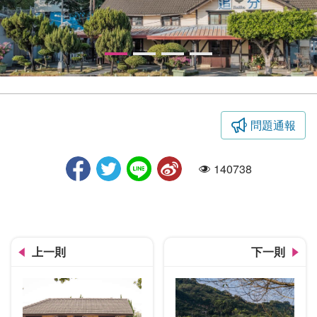
問題通報
百大婚紗
140738
人氣
上一則
下一則