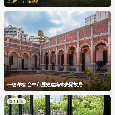
星期五：24 小時營業
一德洋樓ˍ台中市歷史建築林懋陽故居
4.1
星