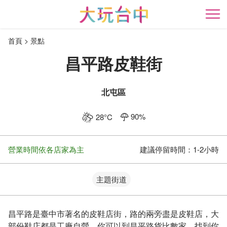
跳
到
開
主
首頁
景點
要
內
昌平路皮鞋街
容
區
塊
北屯區
90
%
28
°C
營業時間依各店家為主
建議停留時間：
1-2小時
主題街道
昌平路是臺中市著名的皮鞋店街，路的兩旁盡是皮鞋店，大
部份鞋店都是工廠自營，你可以到昌平路貨比數家，找到你