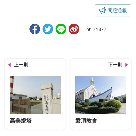
問題通報
皮鞋街商圈
71877
人氣
上一則
下一則
高美燈塔
磐頂教會