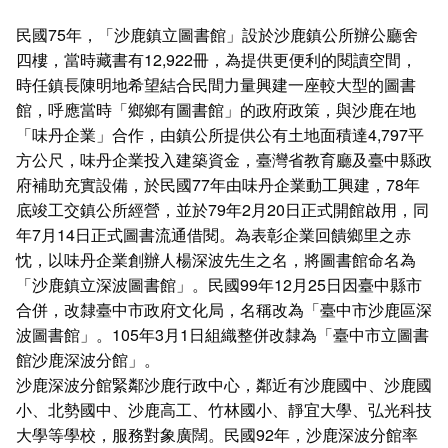
民國75年，「沙鹿鎮立圖書館」設於沙鹿鎮公所辦公廳舍
四樓，當時藏書有12,922冊，為提供更便利的閱讀空間，
時任鎮長陳明地希望結合民間力量興建一座較大型的圖書
館，呼應當時「鄉鄉有圖書館」的政府政策，與沙鹿在地
「味丹企業」合作，由鎮公所提供公有土地面積達4,797平
方公尺，味丹企業投入建築資金，臺灣省教育廳及臺中縣政
府補助充實設備，於民國77年由味丹企業動工興建，78年
底竣工交鎮公所經營，並於79年2月20日正式開館啟用，同
年7月14日正式圖書流通借閱。為表彰企業回饋鄉里之赤
忱，以味丹企業創辦人楊深波先生之名，將圖書館命名為
「沙鹿鎮立深波圖書館」。民國99年12月25日因臺中縣市
合併，改隸臺中市政府文化局，名稱改為「臺中市沙鹿區深
波圖書館」。105年3月1日組織整併改隸為「臺中市立圖書
館沙鹿深波分館」。
沙鹿深波分館緊鄰沙鹿行政中心，鄰近有沙鹿國中、沙鹿國
小、北勢國中、沙鹿高工、竹林國小、靜宜大學、弘光科技
大學等學校，服務對象廣闊。民國92年，沙鹿深波分館率