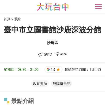
跳
到
開
主
首頁
景點
要
內
臺中市立圖書館沙鹿深波分館
容
區
塊
沙鹿區
40
%
28
°C
星期四：08:30 – 21:00
4.5
建議停留時間：
1-2小時
星
教育資源
無障礙景點
景點介紹