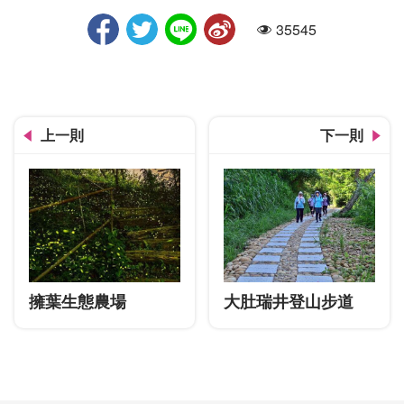
35545
人氣
上一則
下一則
擁葉生態農場
大肚瑞井登山步道