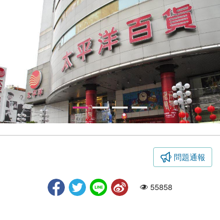
問題通報
豐原太平洋百貨-門口
55858
人氣