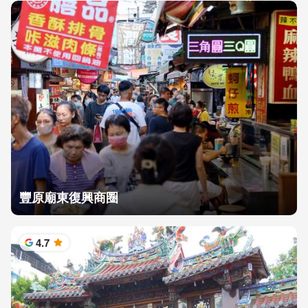
豐原廟東復興商圈
4.7
星