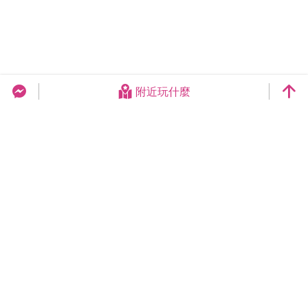
附近玩什麼
台中旅遊網 FB Chat
更新日期：2026-08-07
今日瀏覽：13193
總訪客數：258938997
臺中市政府觀光旅遊局
420018臺中市豐原區陽明街36號5樓
電話 04-2228-9111