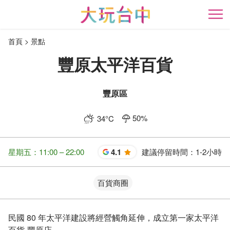
跳
到
開
主
首頁
景點
要
內
豐原太平洋百貨
容
區
塊
豐原區
50
%
34
°C
星期五：11:00 – 22:00
4.1
建議停留時間：
1-2小時
星
百貨商圈
民國 80 年太平洋建設將經營觸角延伸，成立第一家太平洋
百貨-豐原店。