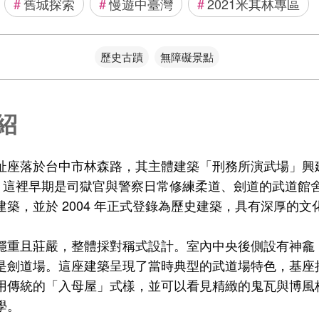
#
舊城探索
#
慢遊中臺灣
#
2021米其林專區
歷史古蹟
無障礙景點
紹
座落於台中市林森路，其主體建築「刑務所演武場」興建於
年）。這裡早期是司獄官與警察日常修練柔道、劍道的武道館
築，並於 2004 年正式登錄為歷史建築，具有深厚的文
穩重且莊嚴，整體採對稱式設計。室內中央後側設有神龕
是劍道場。這座建築呈現了當時典型的武道場特色，基座
用傳統的「入母屋」式樣，並可以看見精緻的鬼瓦與博風
學。