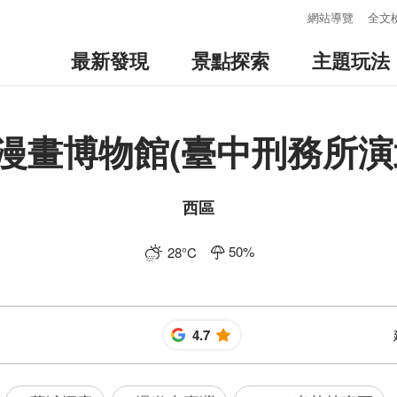
:::
網站導覽
全文
最新發現
景點探索
主題玩法
漫畫博物館(臺中刑務所演
西區
50
%
28
°C
4.7
星