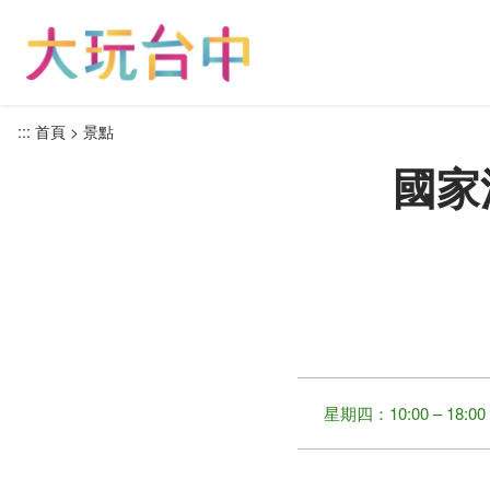
跳
到
主
要
內
:::
首頁
景點
容
國家
區
塊
星期四：10:00 – 18:00