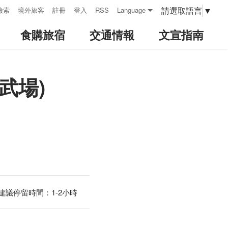
請選取語言
▼
檢索
境外旅客
註冊
登入
RSS
Language
食購旅宿
交通情報
文宣指南
武場)
建議停留時間：
1-2小時