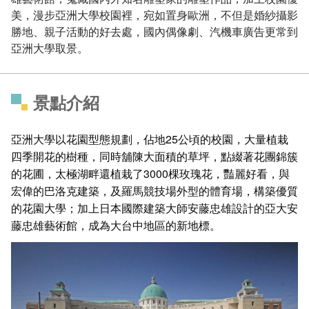
美，漫步亞洲大學校園裡，宛如置身歐洲，不但是婚紗攝影
勝地、親子活動的好去處，國內偶像劇、汽機車廣告更常到
亞洲大學取景。
景點介紹
亞洲大學以花園型態規劃，佔地25公頃的校園，大量植栽
四季開花的樹種，同時舖陳大面積的草坪，點綴著花團錦簇
的花圃，太極湖畔還植栽了3000棵玫瑰花，豔麗好看，與
宏偉的巴洛克建築，及羅馬競技場外型的體育場，構築優質
的花園大學；加上日本國際建築大師安藤忠雄設計的亞大安
藤忠雄藝術館，成為大台中地區的新地標。