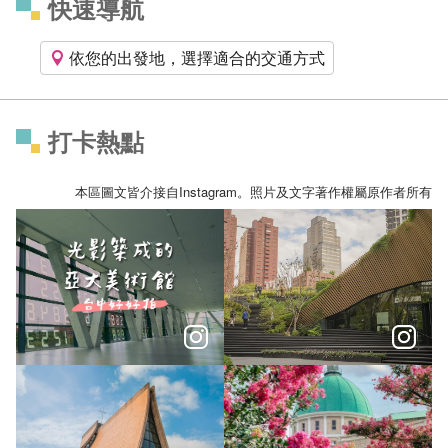
快速導航
依您的出發地，選擇適合的交通方式
打卡熱點
本區圖文皆介接自Instagram。照片及文字著作權屬原作者所有
ᴀꜱɪᴀ ᴜɴɪᴠᴇʀꜱɪᴛʏ ᴍᴜꜱᴇᴜᴍ ᴏꜰ ᴍᴏᴅᴇʀɴ ᴀʀᴛ
在城市裡讀懂建築語言 台中6