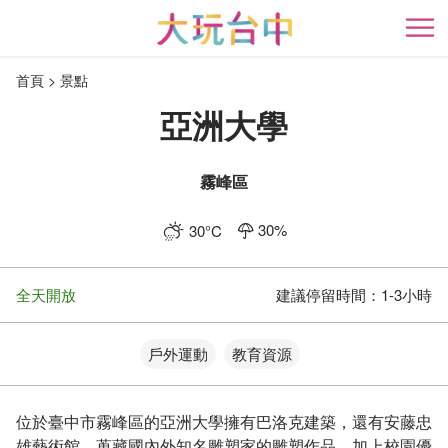
跳
到
開
主
首頁
景點
要
內
亞洲大學
容
區
塊
霧峰區
30
%
30
°C
全天開放
建議停留時間：
1-3小時
戶外運動
教育資源
位於臺中市霧峰區的亞洲大學擁有巴洛克建築，還有安藤忠
雄藝術館，蒐藏國內外知名雕塑家的雕塑作品，加上校園優