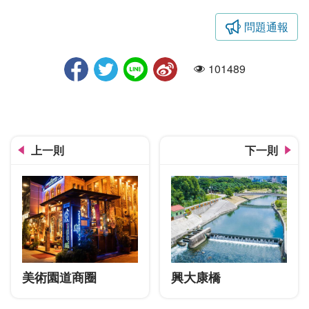
問題通報
亞洲大學-石柱
101489
人氣
上一則
下一則
美術園道商圈
興大康橋