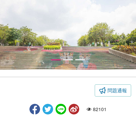
問題通報
彩繪階梯
82101
人氣