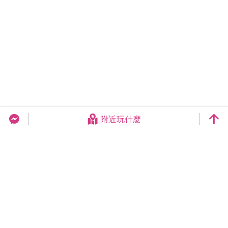
附近玩什麼
台中旅遊網 FB Chat
更新日期：2026-08-06
今日瀏覽：13908