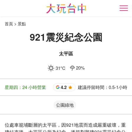
跳
到
開
主
首頁
景點
要
內
921震災紀念公園
容
區
塊
太平區
20
%
31
°C
星期四：24 小時營業
4.2
建議停留時間：
0.5-1小時
星
公園綠地
位處車籠埔斷層的太平區，因921地震而造成嚴重破壞，重
建結束後，太平區公所為紀念，遂規劃興建921震災紀念公