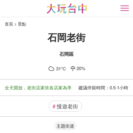
跳
到
開
主
首頁
景點
要
內
石岡老街
容
區
塊
石岡區
20
%
31
°C
全天開放，老街店家依各店家為準
建議停留時間：
0.5-1小時
#
慢遊老街
主題街道