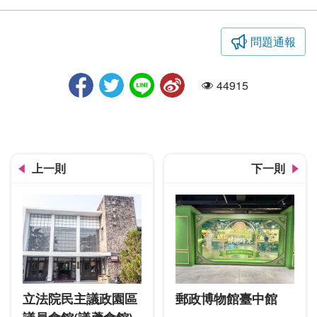
問題通報
石岡老街
44915
人氣
上一則
下一則
立法院民主議政園區
郵政博物館臺中館