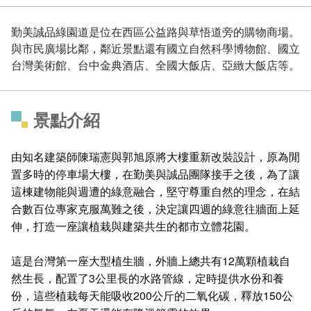
勤美誠品綠園道是位在西區公益路與草悟道旁的購物商場。
與市民廣場比鄰，鄰近景點還有國立自然科學博物館、國立
台灣美術館、台中金典酒店、全國大飯店、亞緻大飯店等。
景點介紹
由知名建築師陳瑞憲與郭旭原將大樓重新改裝設計，原為閒
置多時的停車場大樓，在勤美與誠品團隊接手之後，為了讓
這棟建物能與週遭的綠意融合，堅守尊重自然的理念，在結
合數百位專家克服萬難之後，決定讓四週的綠意往牆面上延
伸，打造一座讓植栽與建築共生的都市立體花園。
這是台灣第一座大型植生牆，外牆上總共有12萬顆植栽自
然生長，配置了3公里長的水路管線，定時提供水份和養
份，這些植栽每天能吸收200公斤的二氧化碳，釋放150公