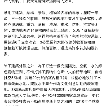
斤的氧氣，在夏天還能有降溫節電的效果。
動用了建築、結構、景觀、植物等各界的專家，歷時一年
多、三十幾次的改圖、無數次的現場勘查及生態研究後，終
於克服結構、重力、選種、澆灌、排水、防颱、抗震等困
難，成功地將約14萬棵的植栽架上牆面。又為了讓植栽與
建築可以永續共生。這裡的植生牆配備了完整的澆灌系統，
用超過6千支隻滴管、3公里長的水路管線與數百個噴頭，
讓植栽可以循環自生、無須更換，還成為許多花鳥蝴蝶的
家。
除了建築外觀之外，為了打造一個充滿陽光、空氣、水的綠
色購物空間，不惜打掉了購物中心正中央的精華地區、創造
挑空5層樓、高達20公尺的室內植生牆，並精心地設計了水
循環鏡面水池，架設水中舞台作為文化創意活動的表演場
地。3樓誠品書店是中區最大的旗鑑店，讓勤美誠品綠園道
成為自然人文新地標，不但榮獲2009國家卓越建設，更代
表台灣榮獲素有不動產屆奧斯卡獎之稱的「2010年全球卓