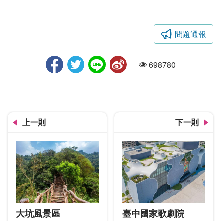
問題通報
勤美誠品大樓
698780
人氣
上一則
下一則
大坑風景區
臺中國家歌劇院