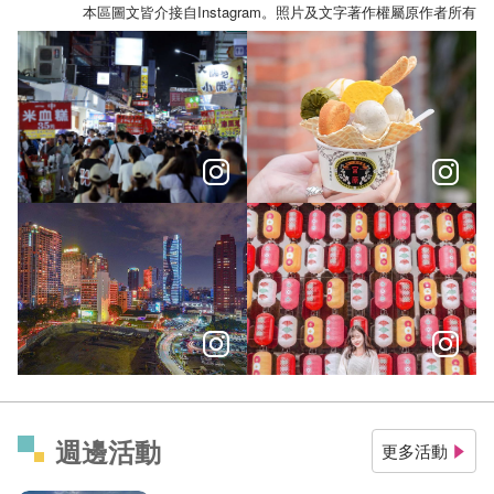
本區圖文皆介接自Instagram。照片及文字著作權屬原作者所有
台中隱藏版 NPC #玉澤演 正在臺中四處出沒！
＼經典場景起步走端午連假陪孩
⠀⠀⠀⠀⠀⠀⠀⠀⠀⠀⠀⠀
今天初一大家有沒有出門走春去
週邊活動
更多活動