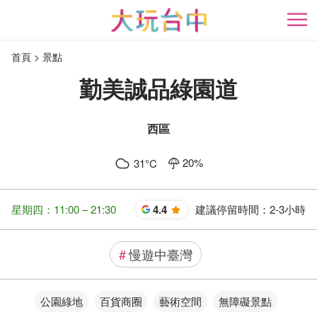
跳
到
開
主
首頁
景點
要
內
勤美誠品綠園道
容
區
塊
西區
20
%
31
°C
星期四：11:00 – 21:30
4.4
建議停留時間：
2-3小時
星
#
慢遊中臺灣
公園綠地
百貨商圈
藝術空間
無障礙景點