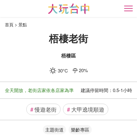
跳
到
開
主
首頁
景點
要
內
梧棲老街
容
區
塊
梧棲區
20
%
30
°C
全天開放，老街店家依各店家為準
建議停留時間：
0.5-1小時
#
慢遊老街
#
大甲遶境順遊
主題街道
樂齡專區