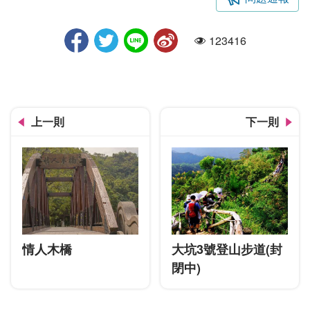
走大轎彩繪牆
123416
人氣
上一則
下一則
情人木橋
大坑3號登山步道(封
閉中)