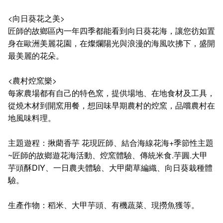
<向日葵花之美>
匠師的故鄉區內一年四季都能看到向日葵花海，讓您彷如置
身在歐洲美麗花園，在燦爛陽光與浪漫的海風吹拂下，盛開
最美麗的花朵。
<農村焢窯樂>
每家農場都有自己的特色窯，提供場地、在地食材及工具，
從燒木材到開窯用餐，想回味早期農村的焢窯，品嚐農村在
地風味料理。
主題遊程：揪藺香芋 花現匠師、結合海線花海+季節性主題
~匠師的故鄉遊花海活動、焢窯體驗、傳統米食.芋圓.大甲
芋頭酥DIY、一日農夫體驗、大甲藺草編織、向日葵栽種體
驗。
生產作物：稻米、大甲芋頭、有機蔬菜、現撈魚獲等。