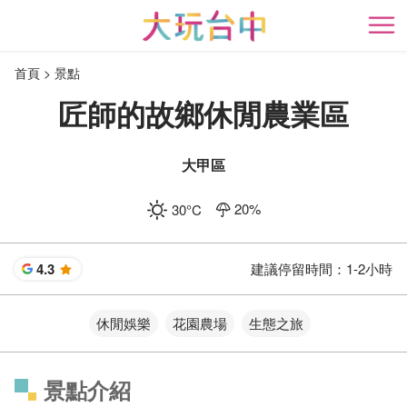
跳
到
開
主
首頁
景點
要
內
匠師的故鄉休閒農業區
容
區
塊
大甲區
20
%
30
°C
4.3
建議停留時間：
1-2小時
星
休閒娛樂
花園農場
生態之旅
景點介紹