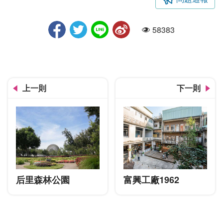
大甲匠師_飽覽松柏港
58383
人氣
上一則
下一則
后里森林公園
富興工廠1962