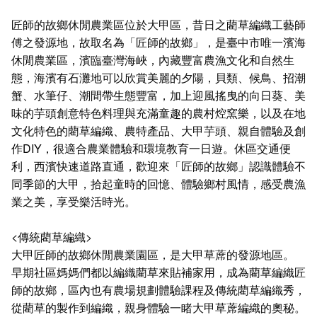
匠師的故鄉休閒農業區位於大甲區，昔日之藺草編織工藝師
傅之發源地，故取名為「匠師的故鄉」，是臺中市唯一濱海
休閒農業區，濱臨臺灣海峽，內藏豐富農漁文化和自然生
態，海濱有石灘地可以欣賞美麗的夕陽，貝類、候鳥、招潮
蟹、水筆仔、潮間帶生態豐富，加上迎風搖曳的向日葵、美
味的芋頭創意特色料理與充滿童趣的農村焢窯樂，以及在地
文化特色的藺草編織、農特產品、大甲芋頭、親自體驗及創
作DIY，很適合農業體驗和環境教育一日遊。休區交通便
利，西濱快速道路直通，歡迎來「匠師的故鄉」認識體驗不
同季節的大甲，拾起童時的回憶、體驗鄉村風情，感受農漁
業之美，享受樂活時光。
<傳統藺草編織>
大甲匠師的故鄉休閒農業園區，是大甲草蓆的發源地區。
早期社區媽媽們都以編織藺草來貼補家用，成為藺草編織匠
師的故鄉，區內也有農場規劃體驗課程及傳統藺草編織秀，
從藺草的製作到編織，親身體驗一睹大甲草蓆編織的奧秘。