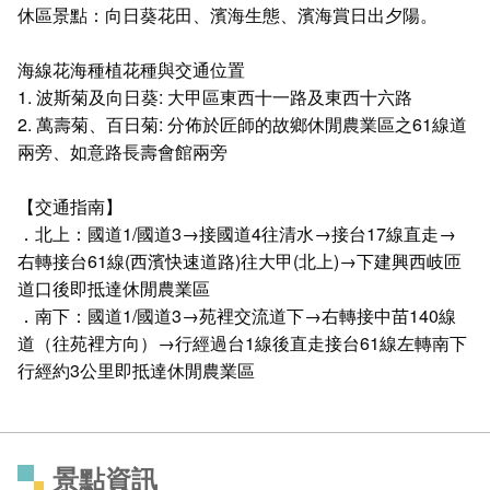
休區景點：向日葵花田、濱海生態、濱海賞日出夕陽。
海線花海種植花種與交通位置
1. 波斯菊及向日葵: 大甲區東西十一路及東西十六路
2. 萬壽菊、百日菊: 分佈於匠師的故鄉休閒農業區之61線道
兩旁、如意路長壽會館兩旁
【交通指南】
．北上：國道1/國道3→接國道4往清水→接台17線直走→
右轉接台61線(西濱快速道路)往大甲(北上)→下建興西岐匝
道口後即抵達休閒農業區
．南下：國道1/國道3→苑裡交流道下→右轉接中苗140線
道（往苑裡方向）→行經過台1線後直走接台61線左轉南下
行經約3公里即抵達休閒農業區
景點資訊