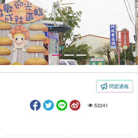
問題通報
新社商圈
53241
人氣