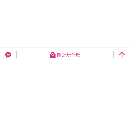
附近玩什麼
台中旅遊網 FB Chat
更新日期：2026-08-06
今日瀏覽：13770
總訪客數：258907182