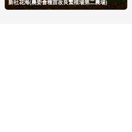
新社花海(農委會種苗改良繁殖場第二農場)