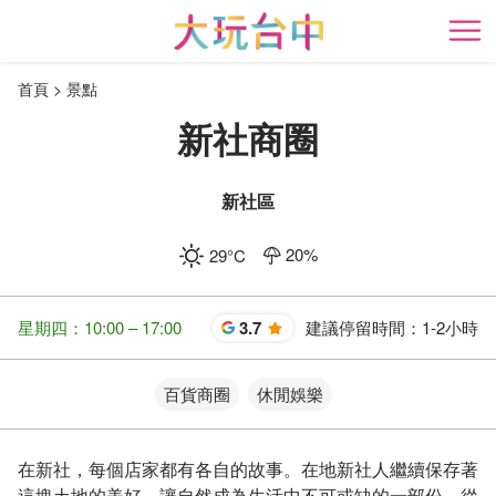
跳
到
開
主
首頁
景點
要
內
新社商圈
容
區
塊
新社區
20
%
29
°C
星期四：10:00 – 17:00
3.7
建議停留時間：
1-2小時
星
百貨商圈
休閒娛樂
在新社，每個店家都有各自的故事。在地新社人繼續保存著
這塊土地的美好，讓自然成為生活中不可或缺的一部份，從