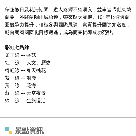
每逢假日及花海期間，遊人絡繹不絕湧入，並串連帶動東勢
商圈、谷關商圈山城旅遊，帶來龐大商機。101年起透過商
圈競爭力提升，積極參與國際展覽，實質提升國際知名度，
朝向商圈國際化目標邁進，成為商圈輔導成功亮點。
彩虹七路線
咖啡線 --- 香菇
紅 線 --- 人文、歷史
粉紅線 --- 春天桃花
紫 線 --- 浪漫
黃 線 --- 花海
藍 線 --- 天空夜景
綠 線 --- 生態慢活
景點資訊