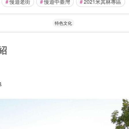
#
慢遊老街
#
慢遊中臺灣
#
2021米其林專區
特色文化
紹
地