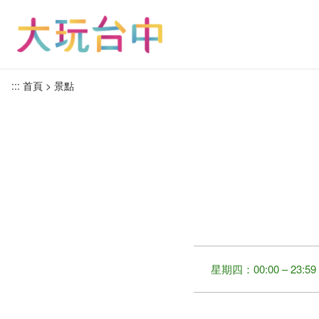
跳
到
主
要
內
:::
首頁
景點
容
區
塊
星期四：00:00 – 23:59