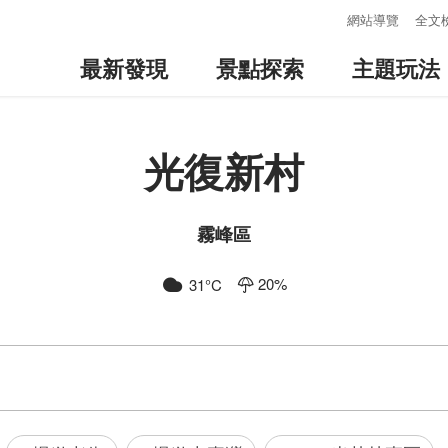
:::
網站導覽
全文
最新發現
景點探索
主題玩法
光復新村
霧峰區
20
%
31
°C