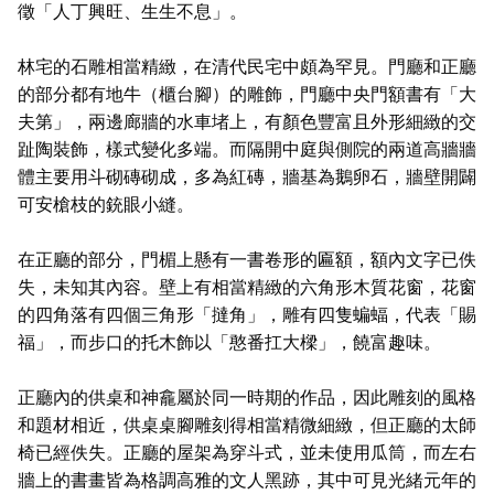
徵「人丁興旺、生生不息」。
林宅的石雕相當精緻，在清代民宅中頗為罕見。門廳和正廳
的部分都有地牛（櫃台腳）的雕飾，門廳中央門額書有「大
夫第」，兩邊廊牆的水車堵上，有顏色豐富且外形細緻的交
趾陶裝飾，樣式變化多端。而隔開中庭與側院的兩道高牆牆
體主要用斗砌磚砌成，多為紅磚，牆基為鵝卵石，牆壁開闢
可安槍枝的銃眼小縫。
在正廳的部分，門楣上懸有一書卷形的匾額，額內文字已佚
失，未知其內容。壁上有相當精緻的六角形木質花窗，花窗
的四角落有四個三角形「撻角」，雕有四隻蝙蝠，代表「賜
福」，而步口的托木飾以「憨番扛大樑」，饒富趣味。
正廳內的供桌和神龕屬於同一時期的作品，因此雕刻的風格
和題材相近，供桌桌腳雕刻得相當精微細緻，但正廳的太師
椅已經佚失。正廳的屋架為穿斗式，並未使用瓜筒，而左右
牆上的書畫皆為格調高雅的文人黑跡，其中可見光緒元年的