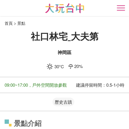
跳
到
開
主
首頁
景點
要
內
社口林宅ˍ大夫第
容
區
塊
神岡區
20
%
30
°C
09:00~17:00，戶外空間開放參觀
建議停留時間：
0.5-1小時
歷史古蹟
景點介紹