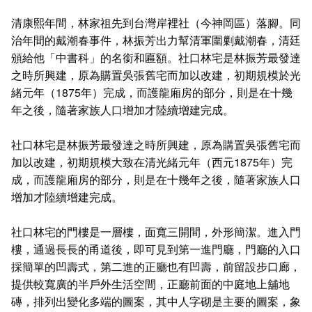
清康熙年間，林家祖先到台灣岸裡社（今神岡區）落腳。同
治年間的戴潮春事件，林振芳出力幫清軍圍剿戴潮春，清廷
頒給他「中書科」的名銜和匾額。社口林宅是林振芳最發達
之時所興建，原為購置吳張舊宅而加以改建，初期規模於光
緒元年（1875年）完成，而護龍廂房的部分，則是在十幾
年之後，隨著家族人口增加才陸續增建完成。
社口林宅是林振芳最發達之時所興建，原為購置吳張舊宅而
加以改建，初期規模大致在清光緒元年（西元1875年）完
成，而護龍廂房的部分，則是在十幾年之後，隨著家族人口
增加才陸續增建完成。
社口林宅的門樓是一層樓，面寬三開間，外形簡潔。進入門
樓，通過長長的甬道後，即可見到第一進門廳，門廳的入口
採簡單的凹壽式，第二進的正廳也有凹壽，前留設步口廊，
提供較寬廣的半戶外生活空間，正廳前面的中庭地上舖地
磚，排列出變化多端的圖案，其中人字砌是主要的圖案，象