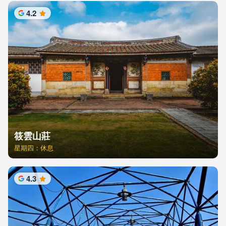
4.2
星
筱雲山莊
星期四：休息
4.3
星