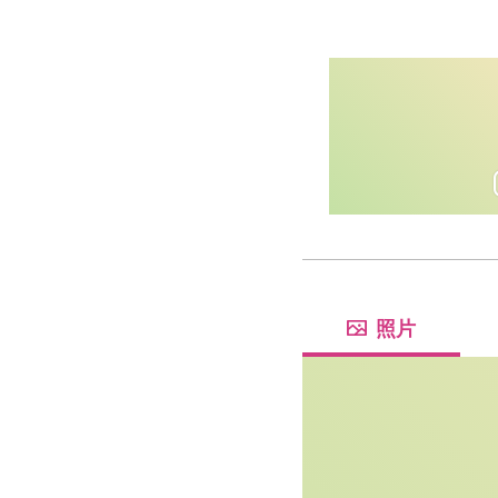
淬煉深植在地的信仰
照片