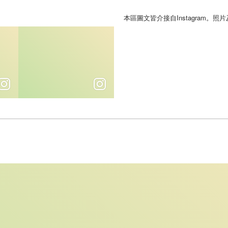
本區圖文皆介接自Instagram。
精神，文化與知識在此傳承！
媽祖慈悲心 普照眾生相。