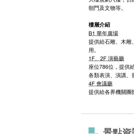
朝門及文物等。
樓層介紹
B1 華年廣場
提供給石雕、木雕
用。
1F、2F 演藝廳
座位786位，提
各類表演、演講、
4F 會議廳
提供給各界機關團
景點資