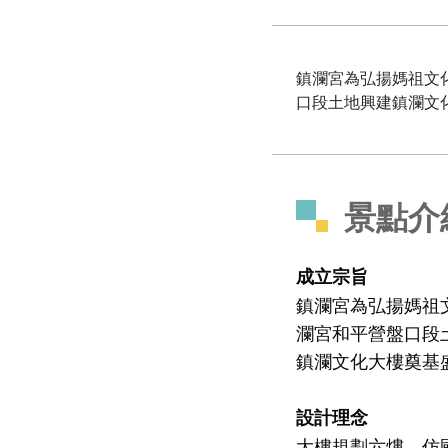
鎮瀾宮為弘揚媽祖文
口段土地興建鎮瀾文
景點介
成立宗旨
鎮瀾宮為弘揚媽祖
瀾宮和平營盤口段
鎮瀾文化大樓奠基
設計理念
大樓規劃六熡，仿