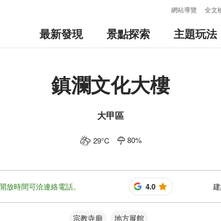
:::
網站導覽
全文
最新發現
景點探索
主題玩法
鎮瀾文化大樓
大甲區
80
%
29
°C
開放時間可洽連絡電話。
4.0
建
星
宗教寺廟
地方展館