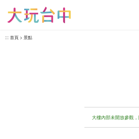
跳
到
主
要
內
:::
首頁
景點
容
區
塊
大樓內部未開放參觀，