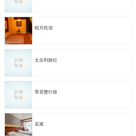
昭月民宿
太吉利旅社
寄居蟹行旅
采寓