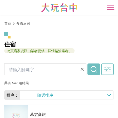
跳
到
開
主
要
首頁
食購旅宿
內
容
區
住宿
塊
此頁店家資訊由業者提供，詳情請洽業者。
共有 547 項結果
排序：
隨選排序
暮雲商旅