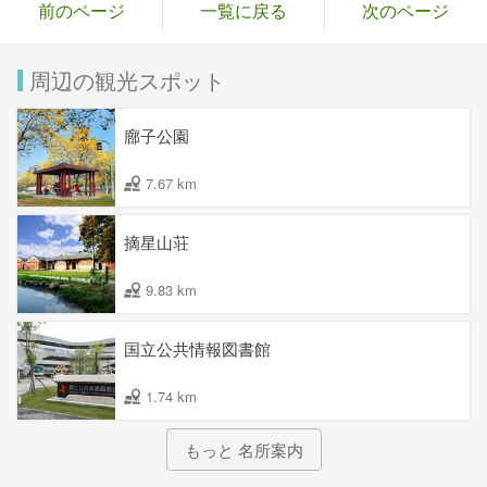
前のページ
一覧に戻る
次のページ
周辺の観光スポット
廍子公園
7.67 km
摘星山荘
9.83 km
国立公共情報図書館
1.74 km
もっと 名所案内