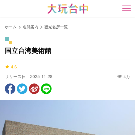
ア
ン
開
カ
ー
ホーム
名所案内
観光名所一覧
ポ
イ
ン
国立台湾美術館
ト
に
4.6
移
動
リリース日：2025-11-28
4万
す
る