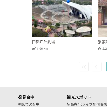
円満戶外劇場
張廖
1.96 km
2.
発見台中
観光スポット
初めての台中
望高寮4Kライブ配信映