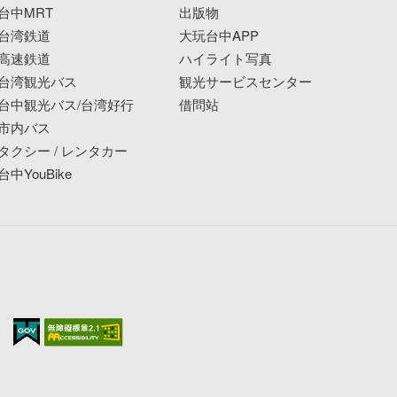
台中MRT
出版物
台湾鉄道
大玩台中APP
高速鉄道
ハイライト写真
台湾観光バス
観光サービスセンター
台中観光バス/台湾好行
借問站
市内バス
タクシー / レンタカー
台中YouBike