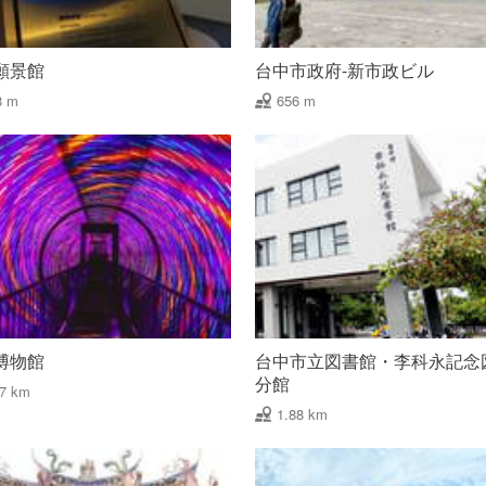
願景館
台中市政府-新市政ビル
8 m
656 m
博物館
台中市立図書館・李科永記念
分館
77 km
1.88 km