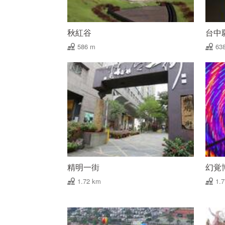
秋紅谷
台中
586 m
63
精明一街
幻覚
1.72 km
1.