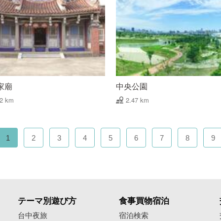
家廟
中央公園
22 km
2.47 km
1
2
3
4
5
6
7
8
9
テーマ別遊び方
食事買物宿泊
像
台中夜旅
宿泊検索