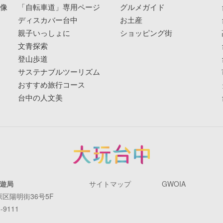
映像
「自転車道」専用ページ
グルメガイド
ディスカバー台中
お土産
親子いっしょに
ショッピング街
文青探索
登山歩道
サステナブルツーリズム
おすすめ旅行コース
台中の人文美
遊局
サイトマップ
GWOIA
原区陽明街36号5F
-9111