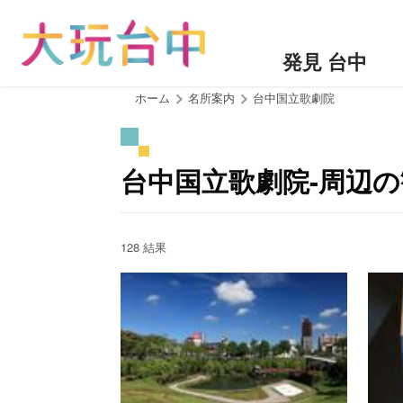
ア
ン
カ
発見 台中
ー
ポ
:::
ホーム
名所案内
台中国立歌劇院
イ
ン
ト
台中国立歌劇院-周辺
に
移
動
す
128 結果
る