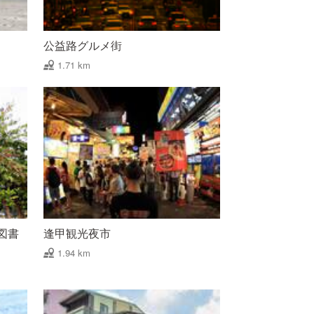
公益路グルメ街
1.71 km
図書
逢甲観光夜市
1.94 km