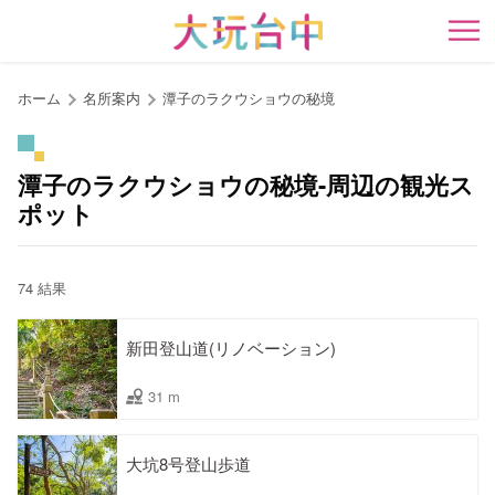
ア
ン
開
カ
ー
ホーム
名所案内
潭子のラクウショウの秘境
ポ
イ
ン
潭子のラクウショウの秘境-周辺の観光ス
ト
ポット
に
移
動
74 結果
す
る
新田登山道(リノベーション)
31 m
大坑8号登山歩道