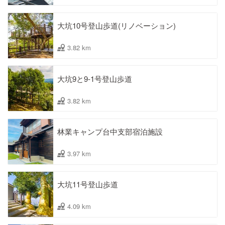
大坑10号登山歩道(リノベーション)
3.82 km
大坑9と9-1号登山歩道
3.82 km
林業キャンプ台中支部宿泊施設
3.97 km
大坑11号登山歩道
4.09 km