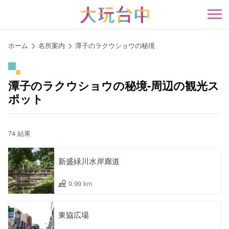
ア
ン
開
カ
ー
ホーム
名所案内
潭子のラクウショウの秘境
ポ
イ
ン
潭子のラクウショウの秘境-周辺の観光ス
ト
ポット
に
移
動
74 結果
す
る
新盛緑川水岸廊道
9.99 km
東協広場