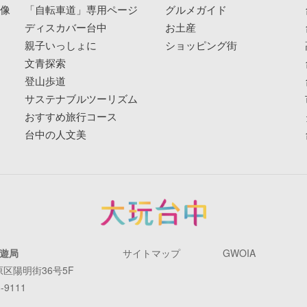
映像
「自転車道」専用ページ
グルメガイド
ディスカバー台中
お土産
親子いっしょに
ショッピング街
文青探索
登山歩道
サステナブルツーリズム
おすすめ旅行コース
台中の人文美
遊局
サイトマップ
GWOIA
原区陽明街36号5F
-9111