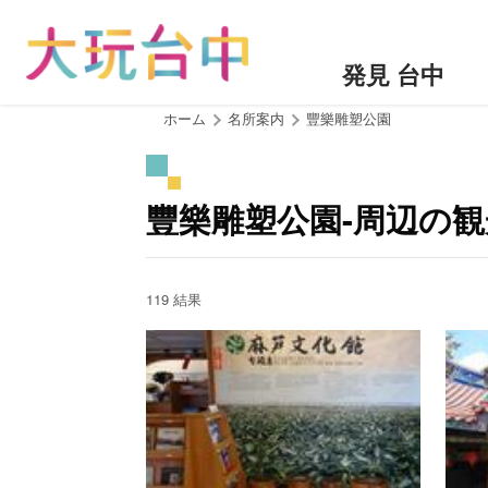
ア
ン
カ
発見 台中
ー
ポ
:::
ホーム
名所案内
豐樂雕塑公園
イ
ン
ト
豐樂雕塑公園-周辺の
に
移
動
す
119 結果
る