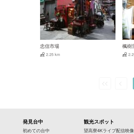
忠信市場
楓樹
2.25 km
2.
発見台中
観光スポット
初めての台中
望高寮4Kライブ配信映