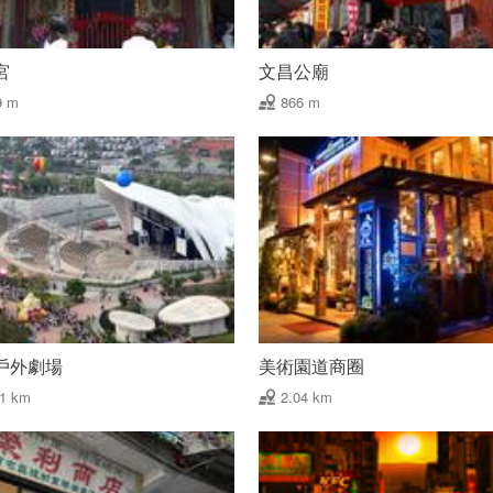
宮
文昌公廟
9 m
866 m
戶外劇場
美術園道商圈
61 km
2.04 km