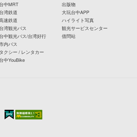
台中MRT
出版物
台湾鉄道
大玩台中APP
高速鉄道
ハイライト写真
台湾観光バス
観光サービスセンター
台中観光バス/台湾好行
借問站
市内バス
タクシー / レンタカー
台中YouBike