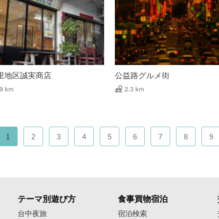
里地区誠実商店
公益路グルメ街
29 km
2.3 km
1
2
3
4
5
6
7
8
9
テーマ別遊び方
食事買物宿泊
像
台中夜旅
宿泊検索