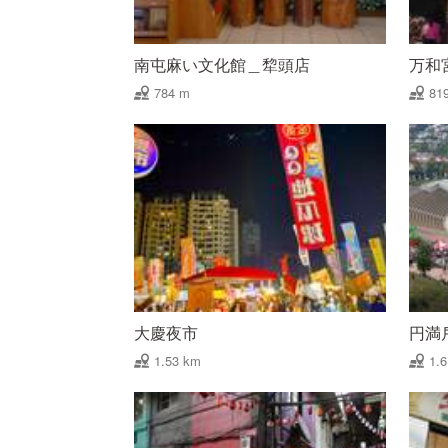
南屯麻い文化館＿犂頭店
万和
784 m
81
大慶夜市
円満
1.53 km
1.