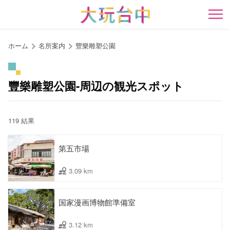
ア
ン
開
カ
ー
ホーム
名所案内
豐樂雕塑公園
ポ
イ
ン
豐樂雕塑公園-周辺の観光スポット
ト
に
移
119 結果
動
す
第五市場
る
3.09 km
国家漫画博物館準備室
3.12 km