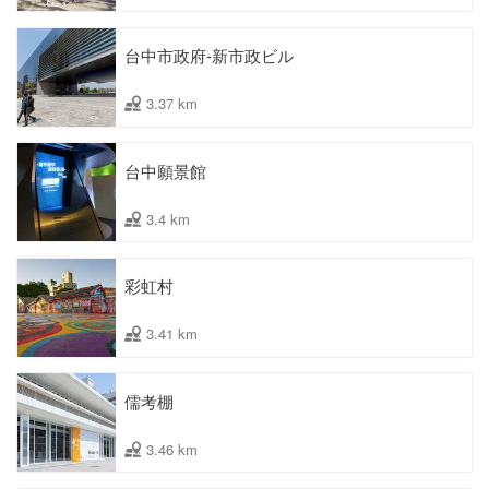
台中市政府-新市政ビル
3.37 km
台中願景館
3.4 km
彩虹村
3.41 km
儒考棚
3.46 km