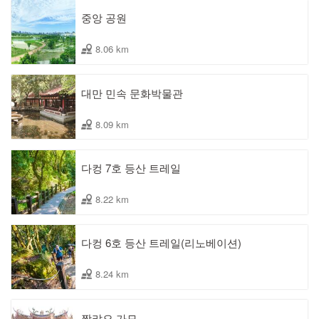
중앙 공원
8.06 km
대만 민속 문화박물관
8.09 km
다컹 7호 등산 트레일
8.22 km
다컹 6호 등산 트레일(리노베이션)
8.24 km
짱랴오 가묘