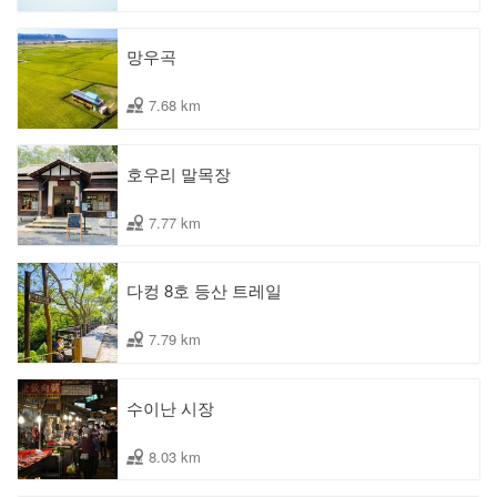
망우곡
7.68 km
호우리 말목장
7.77 km
다컹 8호 등산 트레일
7.79 km
수이난 시장
8.03 km