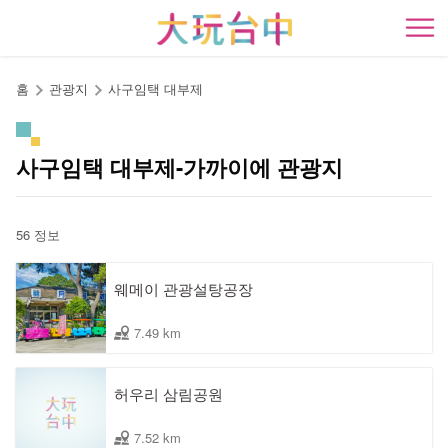
앵
커
開
로
이
홈
관광지
사구임택 대부제
동
사구임택 대부제-가까이에 관광지
56 정보
웨메이 관광설탕공장
7.49 km
허우리 삼림공원
7.52 km