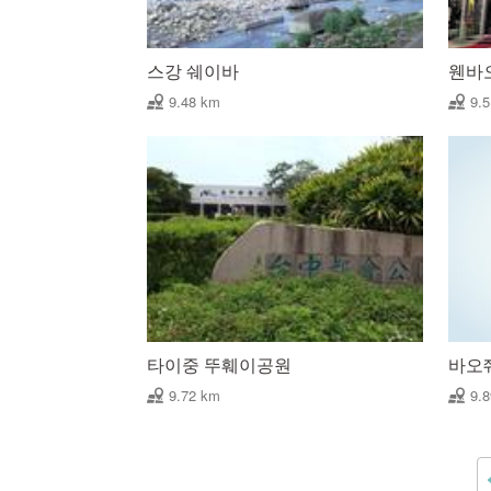
스강 쉐이바
웬바
9.48 km
9.
타이중 뚜훼이공원
바오
9.72 km
9.