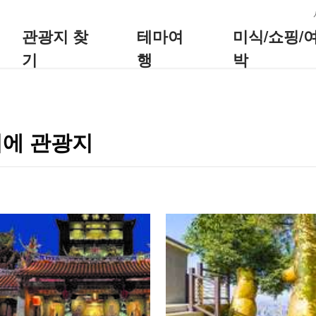
:::
관광지 찾
테마여
미식/쇼핑/
기
행
박
이에 관광지