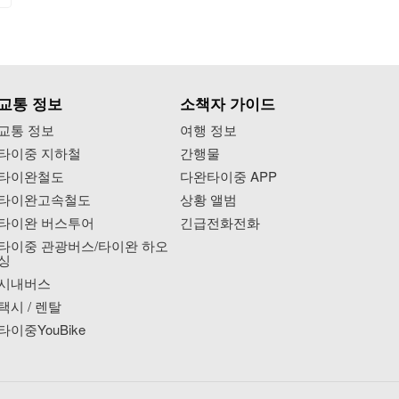
교통 정보
소책자 가이드
교통 정보
여행 정보
타이중 지하철
간행물
타이완철도
다완타이중 APP
타이완고속철도
상황 앨범
타이완 버스투어
긴급전화전화
타이중 관광버스/타이완 하오
싱
시내버스
택시 / 렌탈
타이중YouBike