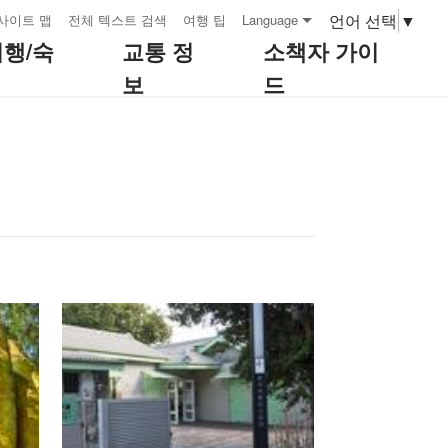
언어 선택
▼
사이트 맵
전체 텍스트 검색
여행 팁
Language
여행/숙
교통 정
소책자 가이
보
드