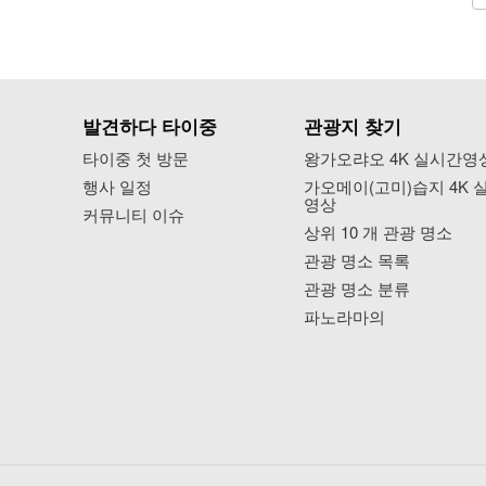
발견하다 타이중
관광지 찾기
타이중 첫 방문
왕가오랴오 4K 실시간영
행사 일정
가오메이(고미)습지 4K 
영상
커뮤니티 이슈
상위 10 개 관광 명소
관광 명소 목록
관광 명소 분류
파노라마의