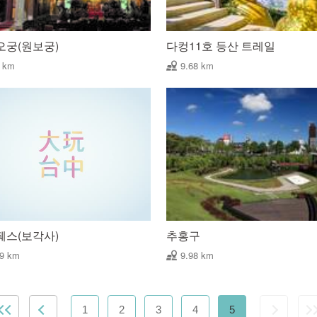
오궁(원보궁)
다컹11호 등산 트레일
5 km
9.68 km
줴스(보각사)
추홍구
89 km
9.98 km
1
2
3
4
5