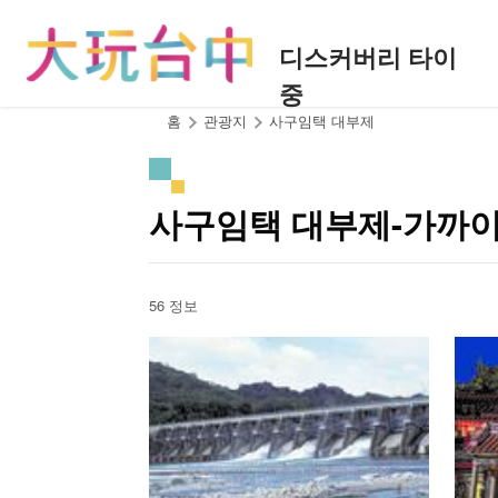
앵
커
디스커버리 타이
로
중
이
동
:::
홈
관광지
사구임택 대부제
사구임택 대부제-가까
56 정보