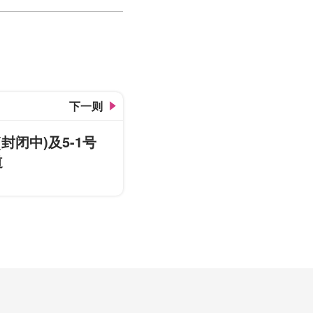
活力台中手册-正老牌面线糊
下一则
(封闭中)及5-1号
道