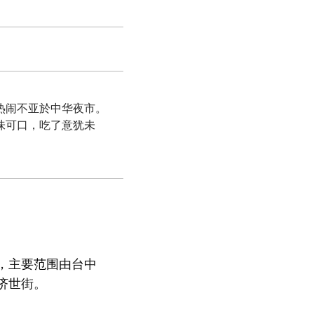
热闹不亚於中华夜市。
味可口，吃了意犹未
，主要范围由台中
济世街。