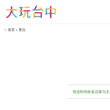
跳
到
主
要
内
:::
首页
景点
容
区
块
营业时间依各店家为主