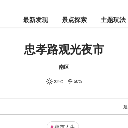
最新发现
景点探索
主题玩法
忠孝路观光夜市
南区
50
%
32
°C
建
#
夜市人生