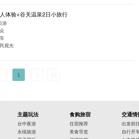
人体验+谷关温泉2日小旅行
日游
众
车
民观光
1
主题玩法
食购旅宿
交通情
台中夜游
住宿推荐
出发前
永续旅游
美食导览
自行开