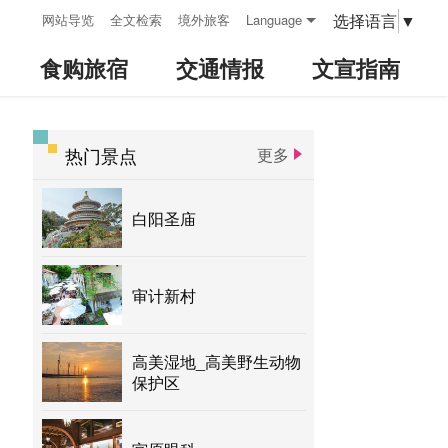
:::
选择语言
▼
网站导览
全文检索
境外旅客
Language
食购旅宿
交通情报
文宣指南
热门景点
更多
:::
白阳圣庙
审计新村
高美湿地_高美野生动物
保护区