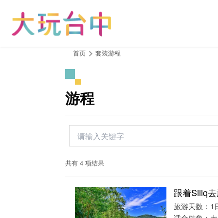
跳
到
主
要
内
:::
首页
套装游程
容
区
块
游程
共有 4 项结果
跟着Siliq
旅游天数：1
适合对象：大