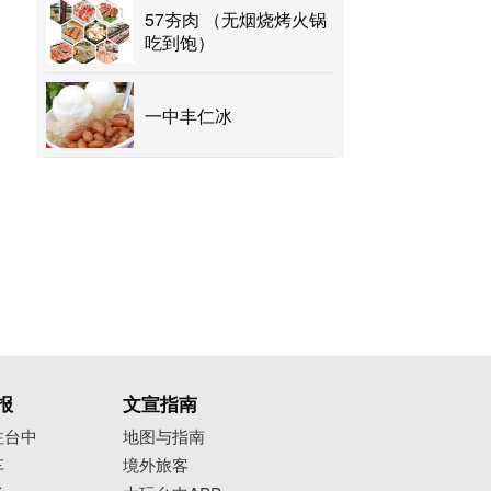
57夯肉 （无烟烧烤火锅
吃到饱）
一中丰仁冰
报
文宣指南
往台中
地图与指南
车
境外旅客