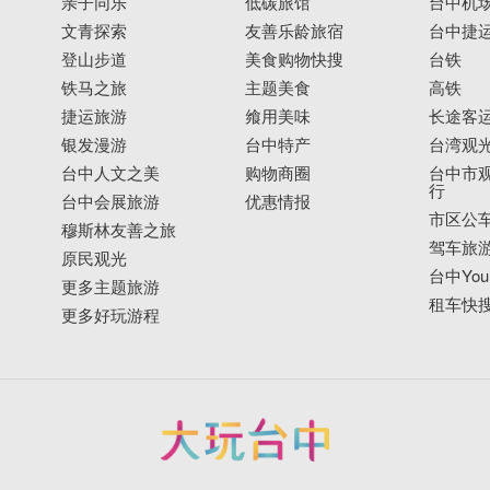
亲子同乐
低碳旅馆
台中机
文青探索
友善乐龄旅宿
台中捷
登山步道
美食购物快搜
台铁
铁马之旅
主题美食
高铁
捷运旅游
飨用美味
长途客
银发漫游
台中特产
台湾观
台中人文之美
购物商圈
台中市观
行
台中会展旅游
优惠情报
市区公
穆斯林友善之旅
驾车旅
原民观光
台中YouB
更多主题旅游
租车快
更多好玩游程