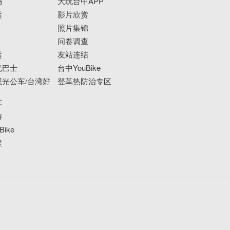
场
大玩台中APP
运
影片欣赏
照片集锦
问卷调查
运
友站连结
光巴士
台中YouBike
光公车/台湾好
登革热防治专区
车
游
ike
搜