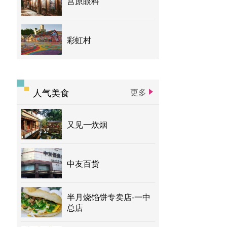
宫原眼科
彩虹村
人气美食
更多
又见一炊烟
中友百货
半月烧馅饼专卖店-一中
总店