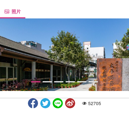
照片
52705
人气
太平买菸场1