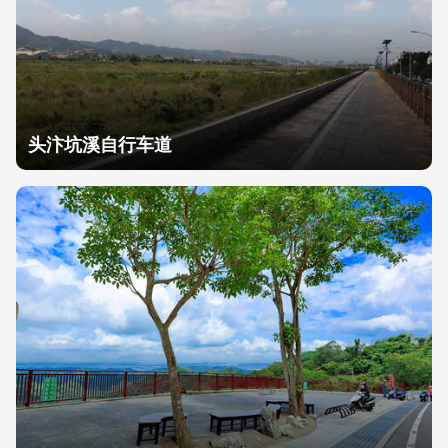
头汴坑溪自行车道