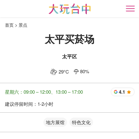
跳
到
开
主
首页
景点
要
内
太平买菸场
容
区
块
太平区
80
%
29
°C
星期六：09:00 – 12:00、13:00 – 17:00
4.1
星
建议停留时间：
1-2小时
地方展馆
特色文化