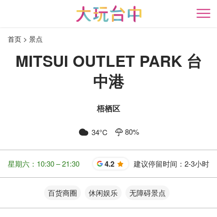
跳
到
开
主
首页
景点
要
内
MITSUI OUTLET PARK 台
容
区
中港
块
梧栖区
80
%
34
°C
星期六：10:30 – 21:30
4.2
建议停留时间：
2-3小时
星
百货商圈
休闲娱乐
无障碍景点