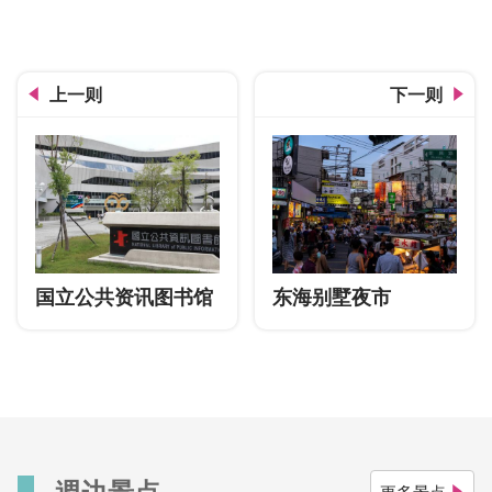
三井提供
上一则
下一则
国立公共资讯图书馆
东海别墅夜市
週边景点
更多景点