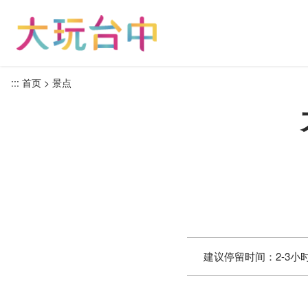
跳
到
主
要
内
:::
首页
景点
容
区
块
建议停留时间：
2-3小