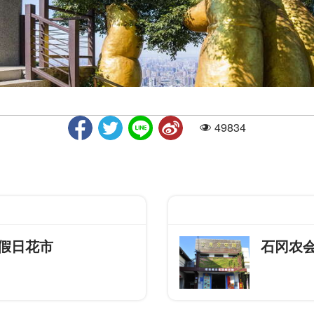
49834
人气
假日花市
石冈农