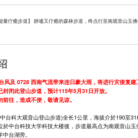
【能量疗癒步道】 静谧又疗癒的森林步道，终点行至南观音山玉
绍
丝台风及 0728 西南气流带来连日豪大雨，将进行灾後复
已封闭此登山步道，
预计115年5月31日开放
。
勿前往，造成不便，敬请见谅。
(中台科大观音山登山步道)全长1公里，海拔介於190至3
位於中台科技大学科技大楼後，步道最高点为南观音山玉
学中台湖旁。