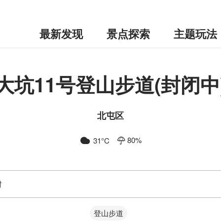
最新发现
景点探索
主题玩法
大坑11号登山步道(封闭中
北屯区
80
%
31
°C
时
登山步道