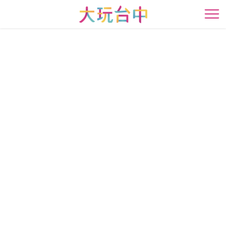
跳
到
开
主
要
内
容
区
块