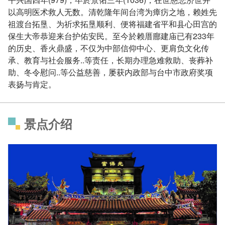
以高明医术救人无数。清乾隆年间台湾为瘴疠之地，赖姓先
祖渡台拓垦、为祈求拓垦顺利、便将福建省平和县心田宫的
保生大帝恭迎来台护佑安民。至今於赖厝廍建庙已有233年
的历史、香火鼎盛，不仅为中部信仰中心、更肩负文化传
承、教育与社会服务..等责任，长期办理急难救助、丧葬补
助、冬令慰问..等公益慈善，屡获内政部与台中市政府奖项
表扬与肯定。
景点介绍