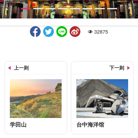
32875
人气
元保宫正面
上一则
下一则
学田山
台中海洋馆