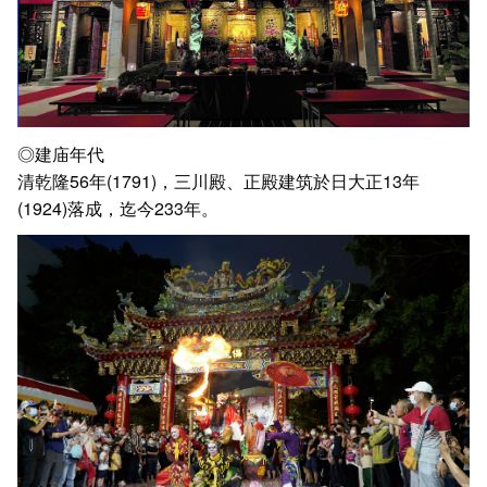
◎建庙年代
清乾隆56年(1791)，三川殿、正殿建筑於日大正13年
(1924)落成，迄今233年。