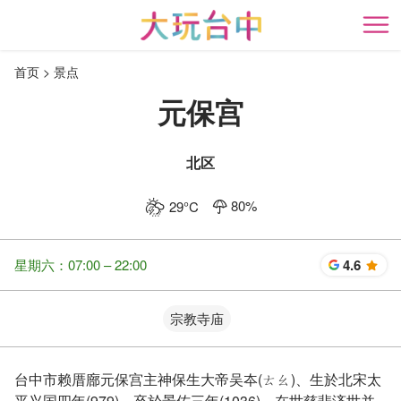
跳
到
开
主
首页
景点
要
内
元保宫
容
区
块
北区
80
%
29
°C
星期六：07:00 – 22:00
4.6
星
宗教寺庙
台中市赖厝廍元保宫主神保生大帝吴夲(ㄊㄠ)、生於北宋太
平兴国四年(979)，卒於景佑三年(1036)，在世慈悲济世并