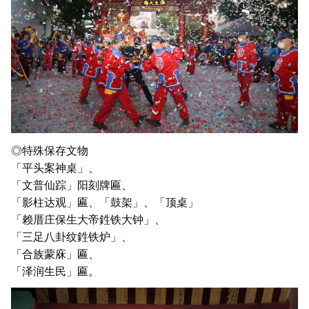
◎特殊保存文物
「平头案神桌」、
「文普仙踪」阳刻牌匾、
「影柱达观」匾、「鼓架」、「顶桌」
「赖厝庄保生大帝鉎铁大钟」、
「三足八卦纹鉎铁炉」、
「合族蒙庥」匾、
「泽润生民」匾。