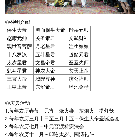
◎神明介绍
保生大帝
黑面保生大帝
殷岳元帅
赵康元帅
关圣帝君
文武财神
观世音菩萨
月老星君
注生娘娘
十八罗汉
五斗星君
道姥元君
太岁星君
文昌帝君
至圣先师
魁斗星君
神农大帝
玄天上帝
三官大帝
城隍尊神
济公禅师
玉皇上帝
东华帝君
瑶池金母
◎庆典活动
1.每年农历春节、元宵－烧火狮、放烟火、提灯笼
2.每年农历三月十日至三月十五－保生大帝圣诞遶境
3.每年农历七月－中元普渡祈安法会
4.每年农历十二月－叩谢太岁、圆满礼斗