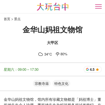
跳
到
开
主
首页
景点
要
内
金华山妈祖文物馆
容
区
块
大甲区
80
%
34
°C
星期六：09:00 – 17:30
4.5
星
宗教寺庙
特色文化
金华山妈祖文物馆，馆内所有珍藏文物都是「妈祖博士」董
振雄先生个人珍藏。董振雄先生为妈祖服务超过半世纪，在