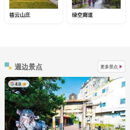
筱云山庄
绿空廊道
週边景点
更多景点
4.0
星