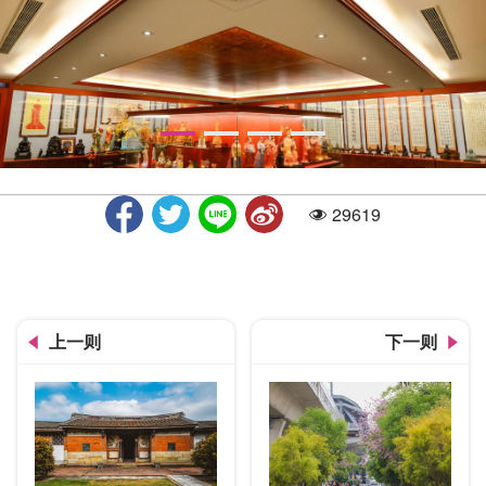
29619
人气
金华山妈祖文物馆-4楼默娘听
上一则
下一则