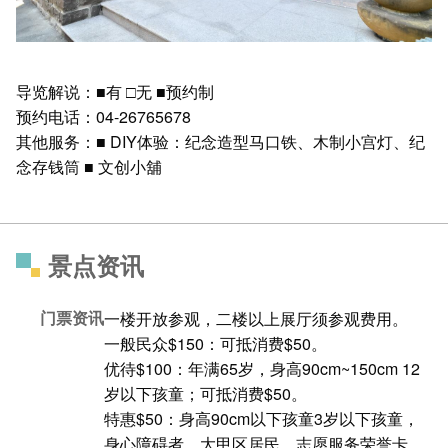
导览解说：■有 □无 ■预约制
预约电话：04-26765678
其他服务：■ DIY体验：纪念造型马口铁、木制小宫灯、纪
念存钱筒 ■ 文创小舖
景点资讯
门票资讯
一楼开放参观，二楼以上展厅须参观费用。
一般民众$150：可抵消费$50。
优待$100：年满65岁，身高90cm~150cm 12
岁以下孩童；可抵消费$50。
特惠$50：身高90cm以下孩童3岁以下孩童，
身心障碍者，大甲区居民，志愿服务荣誉卡。