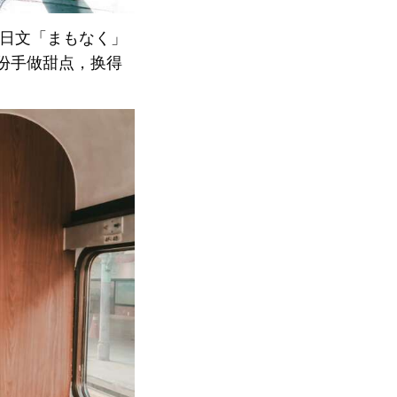
」引用日文「まもなく」
份手做甜点，换得