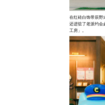
在红砖白饰带辰野式
还进驻了老派约会
工房」。