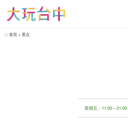
跳
到
主
要
内
:::
首页
景点
容
区
块
星期五：11:00 – 21:00