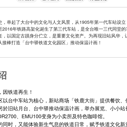
，串起了大台中的文化与人文风景，从1905年第一代车站设立，
至2016年铁路高架化诞生了第三代车站，是全台唯一三代同堂
任，以国定古蹟身分伫立，是重要文化资产。为再现旧站风华，
队接棒打造「台中驿铁道文化园区」推动保温计画！
绍
，因铁道再生！
区以台中车站为核心，新站商场「铁鹿大街」提供餐饮、
另於旧站月台、台中驿推动保温计画，举办展览、小小站
R2700、EMU100变身为小卖所及特色咖啡馆。
的同时，又能体验新生气息的铁道日常，赋予铁道文化新意