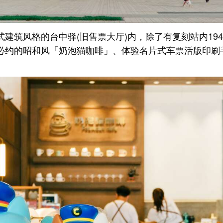
建筑风格的台中驿(旧售票大厅)内，除了有复刻站内19
必约的昭和风「奶泡猫咖啡」、体验名片式车票活版印刷