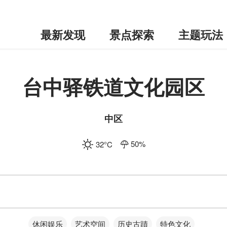
最新发现
景点探索
主题玩法
台中驿铁道文化园区
中区
50
%
32
°C
休闲娱乐
艺术空间
历史古蹟
特色文化