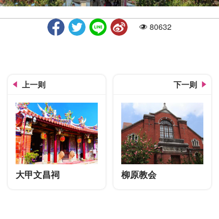
80632
人气
成功车站
上一则
下一则
大甲文昌祠
柳原教会