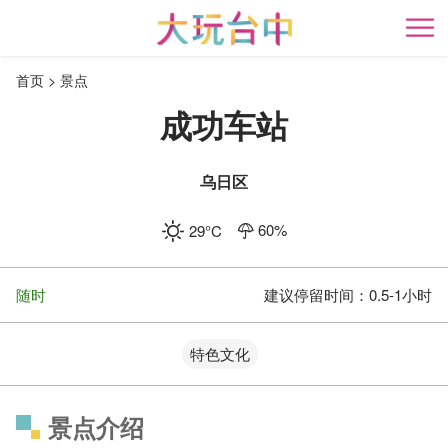
跳
到
开
主
首页
景点
要
内
成功车站
容
区
块
乌日区
60
%
29
°C
随时
建议停留时间：
0.5-1小时
特色文化
景点介绍