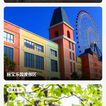
丽宝乐园渡假区
4.6
星