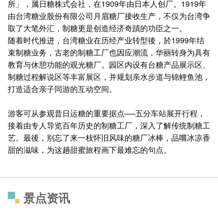
所」，属日糖株式会社，在1909年由日本人创厂。1919年
由台湾糖业股份有限公司月眉糖厂接收生产，不仅为台湾争
取了大笔外汇，制糖更是创造经济奇蹟的功臣之一。
随着时代推进，台湾糖业在历经产业转型後，於1999年结
束制糖业务，古老的制糖工厂也因应潮流，华丽转身为具有
教育与休憩功能的观光糖厂。园区内设有台糖产品展示区、
制糖过程解说区等丰富展区，并规划亲水步道与锦鲤鱼池，
打造适合亲子同游的互动空间。
游客可从参观昔日运糖的重要据点──五分车站展开行程，
接着由专人导览百年历史的制糖工厂，深入了解传统制糖工
艺。最後，别忘了来一枝怀旧风味的糖厂冰棒，品嚐冰凉香
甜的滋味，为这趟甜蜜旅程画下最难忘的句点。
景点资讯