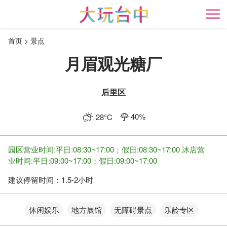
跳
到
开
主
首页
景点
要
内
月眉观光糖厂
容
区
块
后里区
40
%
28
°C
园区营业时间:平日:08:30~17:00；假日:08:30~17:00 冰店营
业时间:平日:09:00~17:00；假日:09:00~17:00
建议停留时间：
1.5-2小时
休闲娱乐
地方展馆
无障碍景点
乐龄专区