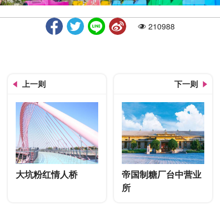
210988
人气
游园小火车
上一则
下一则
大坑粉红情人桥
帝国制糖厂台中营业
所