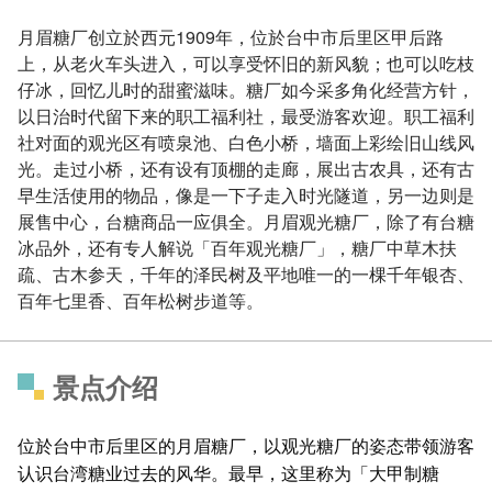
月眉糖厂创立於西元1909年，位於台中市后里区甲后路
上，从老火车头进入，可以享受怀旧的新风貌；也可以吃枝
仔冰，回忆儿时的甜蜜滋味。糖厂如今采多角化经营方针，
以日治时代留下来的职工福利社，最受游客欢迎。职工福利
社对面的观光区有喷泉池、白色小桥，墙面上彩绘旧山线风
光。走过小桥，还有设有顶棚的走廊，展出古农具，还有古
早生活使用的物品，像是一下子走入时光隧道，另一边则是
展售中心，台糖商品一应俱全。月眉观光糖厂，除了有台糖
冰品外，还有专人解说「百年观光糖厂」，糖厂中草木扶
疏、古木参天，千年的泽民树及平地唯一的一棵千年银杏、
百年七里香、百年松树步道等。
景点介绍
位於台中市后里区的月眉糖厂，以观光糖厂的姿态带领游客
认识台湾糖业过去的风华。最早，这里称为「大甲制糖