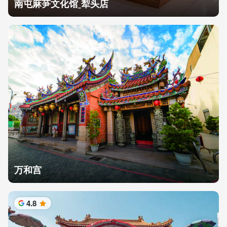
南屯麻芛文化馆ˍ犁头店
万和宫
4.8
星