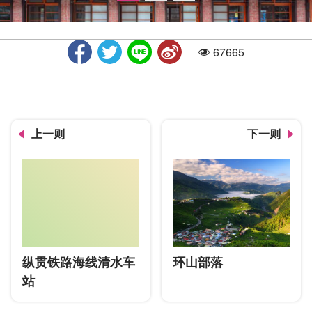
67665
人气
馆舍外观
上一则
下一则
纵贯铁路海线清水车
环山部落
站