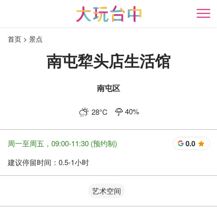
跳
到
开
主
首页
景点
要
内
南屯犂头店生活馆
容
区
块
南屯区
40
%
28
°C
周一至周五，09:00-11:30 (预约制)
0.0
星
建议停留时间：
0.5-1小时
艺术空间