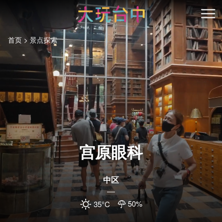
跳
到
开
主
首页
景点探索
要
内
容
区
块
宫原眼科
中区
50
%
35
°C