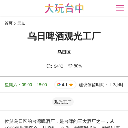
跳
到
开
主
首页
景点
要
内
乌日啤酒观光工厂
容
区
块
乌日区
80
%
34
°C
星期六：09:00 – 18:00
4.1
建议停留时间：
1-2小时
星
观光工厂
位於乌日区的台湾啤酒厂，是台啤的三大酒厂之一，从
1966年生产至今，从原料、水质、制程到成品，都经过严