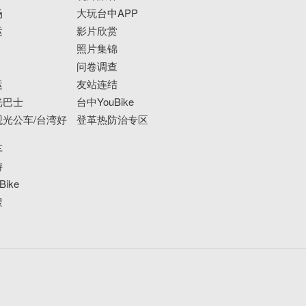
场
大玩台中APP
运
影片欣赏
照片集锦
问卷调查
运
友站连结
光巴士
台中YouBike
光公车/台湾好
登革热防治专区
车
游
ike
搜