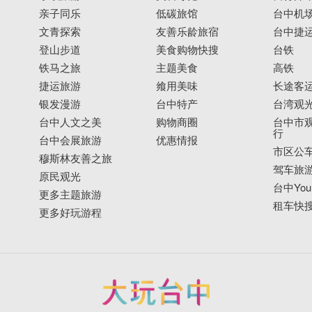
亲子同乐
低碳旅馆
台中机
文青探索
友善乐龄旅宿
台中捷
登山步道
美食购物快搜
台铁
铁马之旅
主题美食
高铁
捷运旅游
飨用美味
长途客
银发漫游
台中特产
台湾观
台中人文之美
购物商圈
台中市观
行
台中会展旅游
优惠情报
市区公
穆斯林友善之旅
驾车旅
原民观光
台中YouB
更多主题旅游
租车快
更多好玩游程