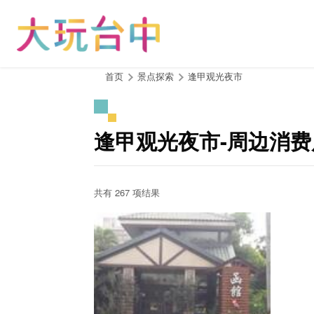
跳
到
主
要
内
:::
首页
景点探索
逢甲观光夜市
容
区
块
逢甲观光夜市-周边消费
共有 267 项结果