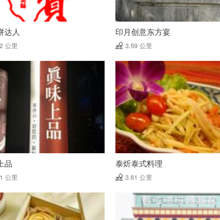
饼达人
印月创意东方宴
42 公里
3.59 公里
上品
泰炘泰式料理
61 公里
3.61 公里