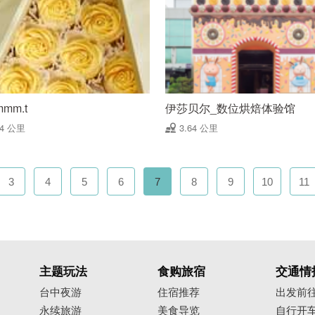
mmm.t
伊莎贝尔_数位烘焙体验馆
64 公里
3.64 公里
3
4
5
6
7
8
9
10
11
主题玩法
食购旅宿
交通情
台中夜游
住宿推荐
出发前
永续旅游
美食导览
自行开