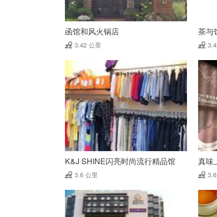
函馆和风火锅店
茶与
3.42 公里
3.
K&J SHINE闪亮时尚流行精品馆
真味
3.6 公里
3.