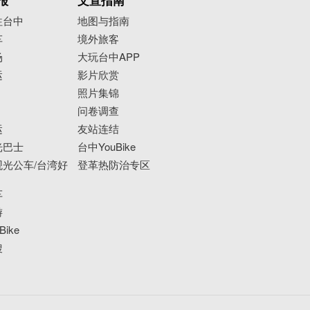
报
文宣指南
往台中
地图与指南
车
境外旅客
场
大玩台中APP
运
影片欣赏
照片集锦
问卷调查
运
友站连结
光巴士
台中YouBike
光公车/台湾好
登革热防治专区
车
游
ike
搜