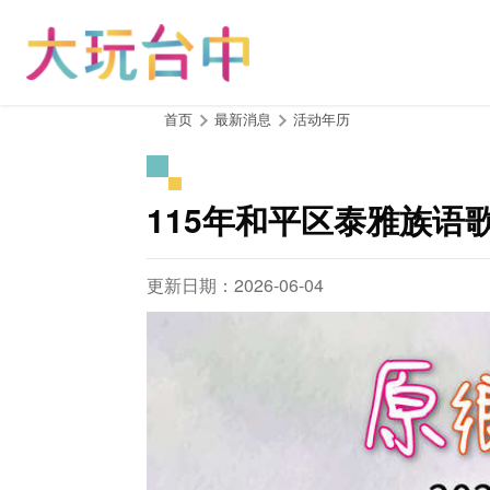
跳
到
主
要
内
:::
首页
最新消息
活动年历
容
区
块
115年和平区泰雅族语
更新日期：2026-06-04