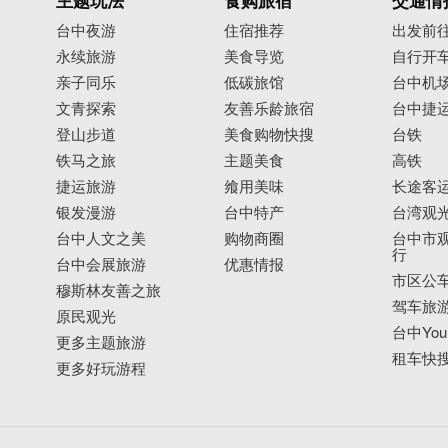
主题玩法
食购旅宿
交通情
台中夜游
住宿推荐
出发前
永续旅游
美食导览
自行开
亲子同乐
低碳旅馆
台中机
文青探索
友善乐龄旅宿
台中捷
登山步道
美食购物快搜
台铁
铁马之旅
主题美食
高铁
捷运旅游
飨用美味
长途客
银发漫游
台中特产
台湾观
台中人文之美
购物商圈
台中市观
行
台中会展旅游
优惠情报
市区公
穆斯林友善之旅
驾车旅
原民观光
台中YouB
更多主题旅游
租车快
更多好玩游程