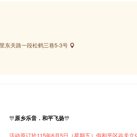
里东关路一段松鹤三巷5-3号
🎊
🎊
原乡乐音．和平飞扬
活动原订於115年6月5日（星期五）假和平区谷关