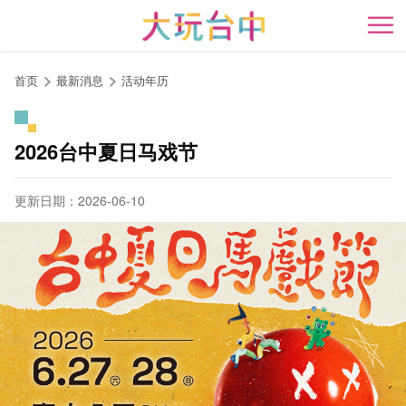
跳
到
开
主
要
首页
最新消息
活动年历
内
容
区
2026台中夏日马戏节
块
更新日期：2026-06-10