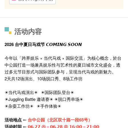
活动内容
2026 台中夏日马戏节 𝘾𝙊𝙈𝙄𝙉𝙂 𝙎𝙊𝙊𝙉
今年以「跨界娱乐 × 当代马戏 × 国际交流」为核心概念，於台
中公园打造一场兼具娱乐性与艺术性的夏日城市文化盛会，透
过多元节目形式与国际团队参与，呈现当代马戏的新魅力。
2天共12场演出、10场脱口秀、8场工作坊
⠀⠀
☀当代马戏演出☀⠀☀国际团队登台☀ ⠀
☀Juggling Battle 邀请赛☀ ☀脱口秀串场☀ ⠀⠀⠀
☀杂耍工作坊☀⠀☀手作体验☀
活动地点
➵
台中公园（北区双十路一段65号）
活动时间
➵
𝟬𝟲.𝟮𝟳 ㊅－𝟬𝟲.𝟮𝟴 ㊐ 𝟭𝟲:𝟬𝟬－𝟮𝟭:𝟬𝟬