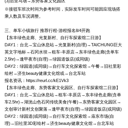
(3)
后里马场→东势客家文化园区
※接驳车班次时间为参考时间，实际发车时间可能因应现场搭
乘人数及车况调整。
三、单车小镇旅行 推荐行程-游程报名8/4开跑
【东丰绿色走廊、光复新村、自行车探索馆二日游】
DAY1
：
台北→宝山休息站→光复新村(自理)→TAICHUNG巨大
英文字地标→石冈水坝→租车-丰原店→东丰绿色走廊(含单车
2.5hr)→逢甲夜市(自理)→绿园道饭店(或同级)
DAY2
：
绿园道(或同级)→自行车文化探索馆→午餐→旧社里彩
绘村→济生beauty健康文化馆或→台北车站
报名资讯：
https://reurl.cc/kE1Vk3
【东丰绿色走廊、东势客家文化园区、自行车探索馆二日游】
DAY1
：台北→宝山休息站→租车-丰原店→东丰绿色走廊(含单
车2.5hr)→湖洸山色石冈传统美食(午餐)→东势客家文化园区→
文创审计新村文创聚落→逢甲夜市(自理)→绿园道饭店(或同级)
DAY2
：
绿园道(或同级)→自行车文化探索馆→庙东市场(自
理)→旧社里3D彩绘村→济生beauty健康文化馆→台北车站