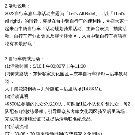
2.
活动说明：
2022
自行车嘉年华活动主题为
「Let’s All Ride!」，以「That’s
all right!」
的谐音
，突显在台中骑自行车的便利性，号召大家一
起来台中骑自行车！活动规划骑乘活动、主舞台表演、抽奖活
动、自行车产业市集以及胖卡轻食区，来台中骑自行车有骑有
吃有拿最好玩！
3.
自行车骑乘活动：
(1)
活动时间：9/10上午09:00至上午11:00
(2)
骑乘路线：东势客家文化园区→东丰自行车绿廊→后丰铁马
道→
大甲溪花梁钢桥→九号隧道→后里马场(14.8KM)。
(3)
活动说明
将500位参加的民众分成10队，每队配1位小队长引领民众，每2
队配有1位教练带领，引导民众从客家文化园区骑至后里马场，
完成骑乘後颁发证书及提供活动联名纪念品。
(4)活动流程
07：30-08：30 骑乘活动报到(东势客家文化园区)