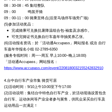
08：30-08：45 集结整队
09：00 鸣笛开骑
09：00-11：00 骑乘至终点(后里马场停车场旁广场)
(5)参加活动奖品：
完成骑乘可兑换抗暑降温组合包-袖套及凉感巾。
可凭完骑证书兑换自行车嘉年华抽奖券乙张。
(6)
活动报名资讯：於「活动通Accupass」网站报名 或洽 自行
车嘉年华报名小组 02-2789-6350
(
服务专线时间：周一~周五 早上10:00~晚上18:00)
「活动通Accupass」网站报名：
https://www.accupass.com/event/2208180032155242832910
4.
台中自行车产业市集 骑货可居
(1)
活动时间：9/10上午10:00至下午17:00
(2)
活动说明：集结台中特色自行车产业，於活动现场设置包含
自行车、运动休闲等产业业者参与展售，供民众采买自行车及
运动用品一次满足！