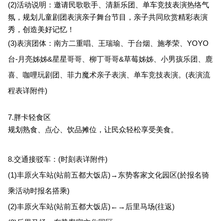
(2)
活动说明：邀请民歌歌手、清新乐团、单车竞技表演热络气
氛，规划儿童剧团表演亲子舞台节目，亲子共同欣赏精彩表演
秀，创造美好记忆！
(3)
表演团体：南方二重唱、王瑞瑜、于台烟、施孝荣、YOYO
台-月亮姊姊&星星哥哥、柳丁哥哥&草莓姊姊、小男孩乐团、鹿
喜、咖哩玩剧团、菲力魔术亲子表演、单车竞技表演。(表演流
程表详附件)
7.
胖卡轻食区
规划熟食、点心、饮品摊位，让民众轻松享受美食。
8.
交通接驳车：(时刻表详附件)
(1)
丰原火车站(站前五都大饭店)→东势客家文化园区(於报名骑
乘活动时报名搭乘)
(2)
丰原火车站(站前五都大饭店)←→后里马场(往返)