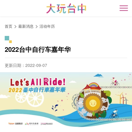
跳
到
开
主
要
首页
最新消息
活动年历
内
容
区
2022台中自行车嘉年华
块
更新日期：2022-09-07