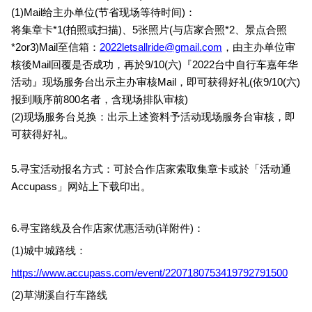
(1)Mail
给主办单位(节省现场等待时间)：
将集章卡*1(拍照或扫描)、5张照片(与店家合照*2、景点合照
*2or3)Mail至信箱：
2022letsallride@gmail.com
，由主办单位审
核後Mail回覆是否成功，再於9/10(六)『2022台中自行车嘉年华
活动』现场服务台出示主办审核Mail，即可获得好礼(依9/10(六)
报到顺序前800名者，含现场排队审核)
(2)
现场服务台兑换：出示上述资料予活动现场服务台审核，即
可获得好礼。
5.
寻宝活动报名方式：可於合作店家索取集章卡或於「活动通
Accupass」网站上下载印出。
6.
寻宝路线及合作店家优惠活动(详附件)：
(1)
城中城路线：
https://www.accupass.com/event/2207180753419792791500
(2)
草湖溪自行车路线