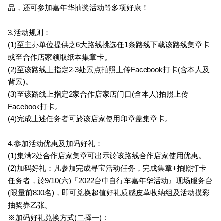
品，还可参加嘉年华抽奖活动等多项好康！
3.
活动规则：
(1)
至主办单位提供之6大路线挑选任1条路线下载该路线集章卡
或至合作店家领取纸本集章卡。
(2)
至该路线上指定2-3处景点拍
照上传Facebook打卡(
含本人及
背景)。
(3)
至该路线上指定2家合作店家店门口(含本人)拍照上传
Facebook打卡。
(4)
完成上述任务者可於该店家使用印章盖集章卡。
4.
参加活动优惠及加码好礼：
(1)
集满2处合作店家集章可出示於该路线合作店家使用优惠。
(2)
加码好礼：凡参加完成寻宝活动任务，完成集章+拍照打卡
任务者，於9/10(六)『2022台中自行车嘉年华活动』现场服务台
(限量前800名)，即可兑换超值好礼质感皮革收纳组及活动摸彩
抽奖券乙张。
※加码好礼兑换方式(二择一)：