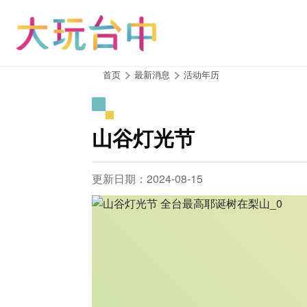
跳
到
主
要
内
:::
首页
最新消息
活动年历
容
区
块
山谷灯光节
更新日期：2024-08-15