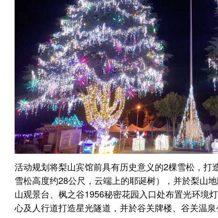
活动规划将梨山宾馆前具有历史意义的2棵雪松，打造
雪松高度约28公尺，云端上的耶诞树），并於梨山
山观景台、枫之谷1956秘密花园入口处布置光环境
心及人行道打造星光隧道，并於谷关牌楼、谷关温泉