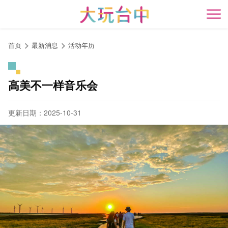
跳
到
开
主
要
首页
最新消息
活动年历
内
容
区
高美不一样音乐会
块
更新日期：2025-10-31