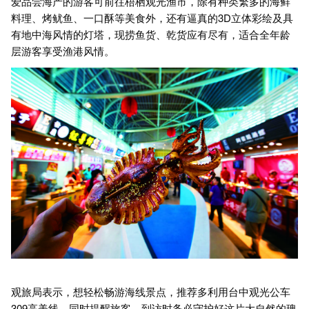
爱品尝海产的游客可前往梧栖观光渔市，除有种类繁多的海鲜
料理、烤鱿鱼、一口酥等美食外，还有逼真的3D立体彩绘及具
有地中海风情的灯塔，现捞鱼货、乾货应有尽有，适合全年龄
层游客享受渔港风情。
观旅局表示，想轻松畅游海线景点，推荐多利用台中观光公车
309高美线，同时提醒旅客，到访时务必守护好这片大自然的瑰