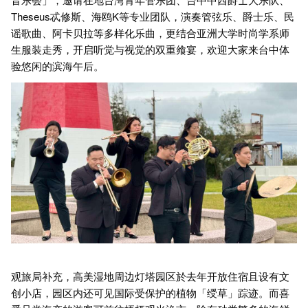
Theseus忒修斯、海鸥K等专业团队，演奏管弦乐、爵士乐、民
谣歌曲、阿卡贝拉等多样化乐曲，更结合亚洲大学时尚学系师
生服装走秀，开启听觉与视觉的双重飨宴，欢迎大家来台中体
验悠闲的滨海午后。
观旅局补充，高美湿地周边灯塔园区於去年开放住宿且设有文
创小店，园区内还可见国际受保护的植物「绶草」踪迹。而喜