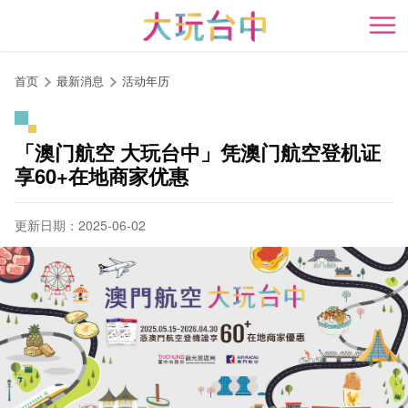
跳
到
开
主
要
首页
最新消息
活动年历
内
容
区
「澳门航空 大玩台中」凭澳门航空登机证
块
享60+在地商家优惠
更新日期：2025-06-02