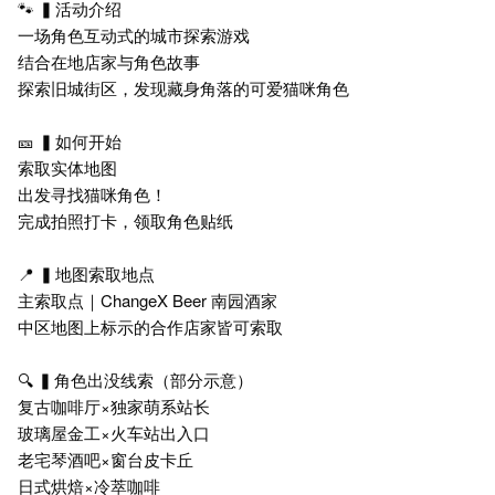
🐾 ▍活动介绍
一场角色互动式的城市探索游戏
结合在地店家与角色故事
探索旧城街区，发现藏身角落的可爱猫咪角色
🎫 ▍如何开始
索取实体地图
出发寻找猫咪角色！
完成拍照打卡，领取角色贴纸
📍 ▍地图索取地点
主索取点｜ChangeX Beer 南园酒家
中区地图上标示的合作店家皆可索取
🔍 ▍角色出没线索（部分示意）
复古咖啡厅×独家萌系站长
玻璃屋金工×火车站出入口
老宅琴酒吧×窗台皮卡丘
日式烘焙×冷萃咖啡