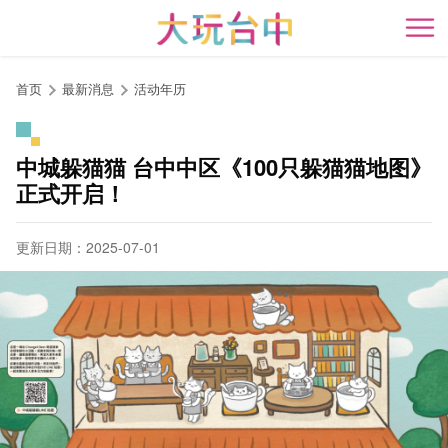
跳
到
开
主
要
首页
最新消息
活动年历
内
容
区
中城躲猫猫 台中中区《100只躲猫猫地图》
块
正式开启！
更新日期：2025-07-01