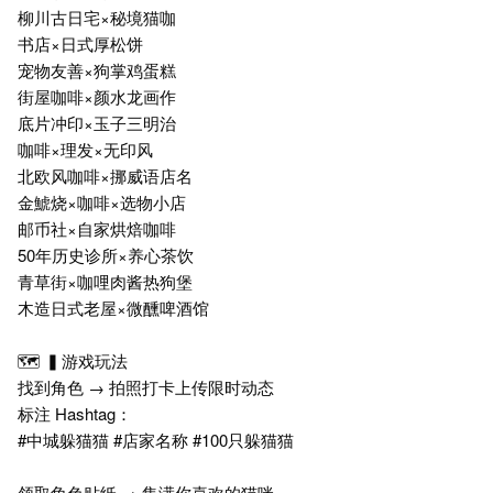
柳川古日宅×秘境猫咖
书店×日式厚松饼
宠物友善×狗掌鸡蛋糕
街屋咖啡×颜水龙画作
底片冲印×玉子三明治
咖啡×理发×无印风
北欧风咖啡×挪威语店名
金鯱烧×咖啡×选物小店
邮币社×自家烘焙咖啡
50年历史诊所×养心茶饮
青草街×咖哩肉酱热狗堡
木造日式老屋×微醺啤酒馆
🗺️ ▍游戏玩法
找到角色 → 拍照打卡上传限时动态
标注 Hashtag：
#中城躲猫猫 #店家名称 #100只躲猫猫
领取角色贴纸 → 集满你喜欢的猫咪