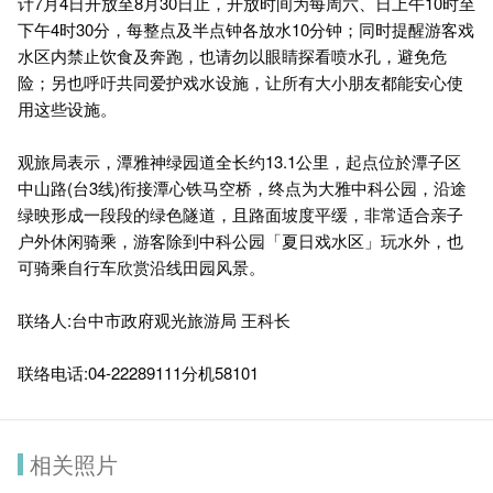
计7月4日开放至8月30日止，开放时间为每周六、日上午10时至
下午4时30分，每整点及半点钟各放水10分钟；同时提醒游客戏
水区内禁止饮食及奔跑，也请勿以眼睛探看喷水孔，避免危
险；另也呼吁共同爱护戏水设施，让所有大小朋友都能安心使
用这些设施。
观旅局表示，潭雅神绿园道全长约13.1公里，起点位於潭子区
中山路(台3线)衔接潭心铁马空桥，终点为大雅中科公园，沿途
绿映形成一段段的绿色隧道，且路面坡度平缓，非常适合亲子
户外休闲骑乘，游客除到中科公园「夏日戏水区」玩水外，也
可骑乘自行车欣赏沿线田园风景。
联络人:台中市政府观光旅游局 王科长
联络电话:04-22289111分机58101
相关照片