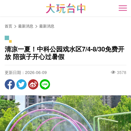
跳
到
开
主
要
首页
最新消息
最新消息
内
容
区
清凉一夏！中科公园戏水区7/4-8/30免费开
块
放 陪孩子开心过暑假
更新日期：2026-06-09
3578