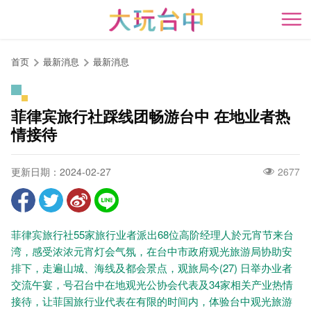
跳
到
开
主
要
首页
最新消息
最新消息
内
容
区
菲律宾旅行社踩线团畅游台中 在地业者热
块
情接待
更新日期：2024-02-27
2677
菲律宾旅行社55家旅行业者派出68位高阶经理人於元宵节来台
湾，感受浓浓元宵灯会气氛，在台中市政府观光旅游局协助安
排下，走遍山城、海线及都会景点，观旅局今(27) 日举办业者
交流午宴，号召台中在地观光公协会代表及34家相关产业热情
接待，让菲国旅行业代表在有限的时间内，体验台中观光旅游