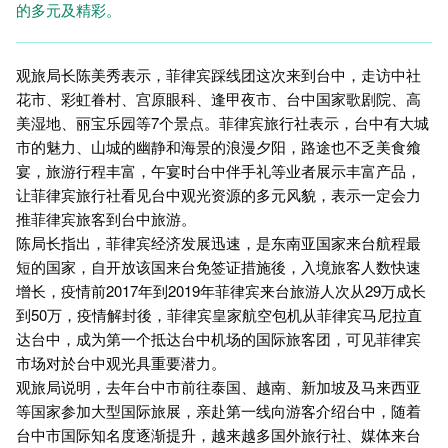
的多元及精彩。
观旅局长陈美秀表示，菲律宾踩线团这次来到台中，走访中社
花市、彩虹眷村、宫原眼科、逢甲夜市、台中国家歌剧院、高
美湿地、丽宝乐园等7个景点。菲律宾旅行社表示，台中有大城
市的魅力、山城的幽静和海景的浪漫夕阳，路途也不乏美食飨
宴，旅游行程丰富，午宴时台中伴手礼等业者展示丰富产品，
让菲律宾旅行社看见台中观光资源的多元风貌，表示一定会力
推菲律宾旅客到台中旅游。
陈局长指出，菲律宾经济发展迅速，是东南亚国家来台航程最
短的国家，自开放该国来台免签证措施後，入境旅客人数快速
增长，疫情前2017年到2019年菲律宾来台旅游人次从29万成长
到50万，疫情解封後，菲律宾皇家航空包机从菲律宾马尼拉直
达台中，成为第一个抵达台中机场的国际旅客团，可见菲律宾
市场对於台中观光具重要潜力。
观旅局说明，去年台中市前往泰国、越南、新加坡及马来西亚
等国家参加大型国际旅展，亲赴第一线向游客介绍台中，随着
台中市国际知名度逐渐提升，越来越多国外旅行社、媒体来台