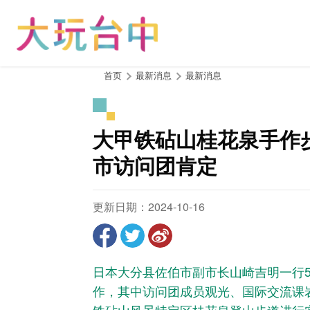
跳
到
主
要
内
:::
首页
最新消息
最新消息
容
区
块
大甲铁砧山桂花泉手作
市访问团肯定
更新日期：2024-10-16
日本大分县佐伯市副市长山崎吉明一行
作，其中访问团成员观光、国际交流课