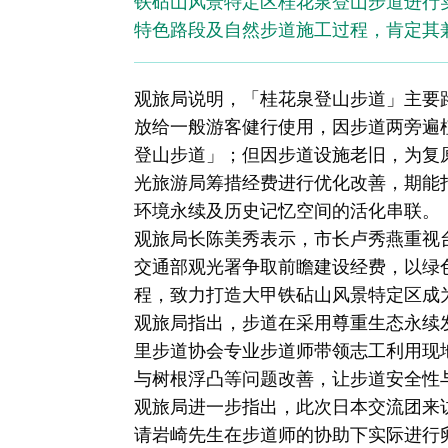
铁砧山风景特定区桂花泉登山步道进行
特色路段及自然步道施工过程，肯定其
观旅局说明，「桂花泉登山步道」主要路
放给一般游客健行使用，因步道两旁遍
登山步道」；但因步道设施老旧，为复
光旅游局筹措经费进行优化改善，期能
环境永续及历史记忆空间的活化串联。
观旅局长陈美秀表示，市长卢秀燕重视
交通部观光署争取前瞻建设经费，以绿
程，致力打造大甲铁砧山风景特定区成
观旅局指出，步道在采用尊重生态永续
里步道协会专业步道师带领志工利用现
与树根浮凸等问题改善，让步道安全性
观旅局进一步指出，此次日本交流团来
请岩崎先生在步道师的协助下实际进行