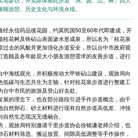
实地参访，并实际体验此步道「涧、园、山、林」四大
兼顾游憩、历史文化与环境永续。
经永信药品後花园，约莫民国50至60年代即建成，开
植桂花树及铁砧山表面渗水形成泉，所以名为「桂花泉
原过去的风貌并更加强化步道安全，所以台中市政府观
打造顾及各年龄层大小朋友游憩需求的友善步道，进行
台中海线观光，并积极推动大甲铁砧山建设，观旅局向
色低碳与生态共生为主轴，针对桂花泉步道进行整建工
为台中市民的旅游及登山好去处。
发展的理念下，也在部分路段引进手作步道概念，由千
地自然卵石、砂土材料进行现有自然步道高低差、冲蚀
与自然生态现况无缝融合。
访，观旅局特别邀请千里步道协会徐铭谦老师介绍，也
卵石材料筛选、搬运放置、间隙高低调整等手作操作，