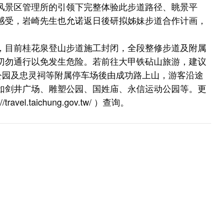
风景区管理所的引领下完整体验此步道路径、眺景平
感受，岩崎先生也允诺返日後研拟姊妹步道合作计画，
，目前桂花泉登山步道施工封闭，全段整修步道及附属
切勿通行以免发生危险。若前往大甲铁砧山旅游，建议
塑公园及忠灵祠等附属停车场後由成功路上山，游客沿途
如剑井广场、雕塑公园、国姓庙、永信运动公园等。更
://travel.taichung.gov.tw/
）查询。