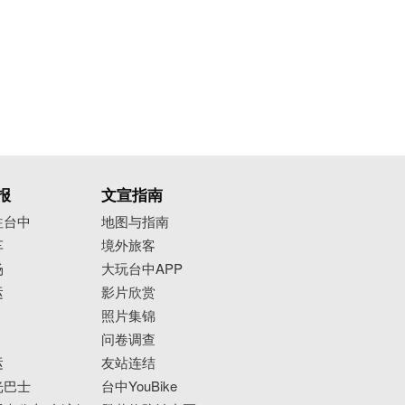
报
文宣指南
往台中
地图与指南
车
境外旅客
场
大玩台中APP
运
影片欣赏
照片集锦
问卷调查
运
友站连结
光巴士
台中YouBike