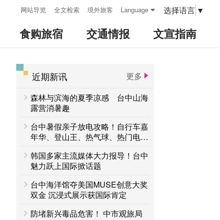
:::
选择语言
▼
网站导览
全文检索
境外旅客
Language
食购旅宿
交通情报
文宣指南
近期新讯
更多
:::
森林与滨海的夏季凉感 台中山海
露营消暑趣
台中暑假亲子放电攻略！自行车嘉
年华、登山王、热气球、热门电影
接力登场 一路玩到8月底
韩国多家主流媒体大力报导！台中
魅力跃上国际掀话题
台中海洋馆夺美国MUSE创意大奖
双金 沉浸式展示获国际肯定
防堵新兴毒品危害！ 中市观旅局