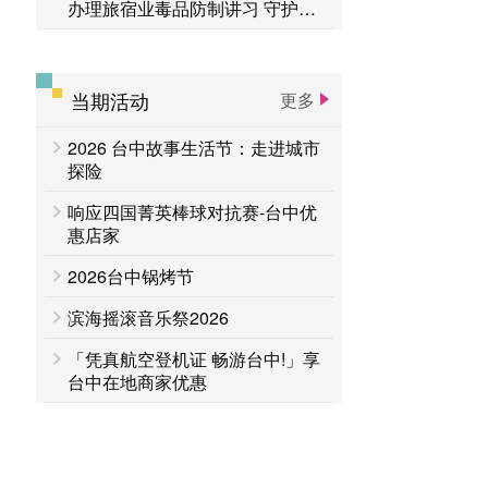
办理旅宿业毒品防制讲习 守护旅
客安全
当期活动
更多
2026 台中故事生活节：走进城市
探险
响应四国菁英棒球对抗赛-台中优
惠店家
2026台中锅烤节
滨海摇滚音乐祭2026
「凭真航空登机证 畅游台中!」享
台中在地商家优惠