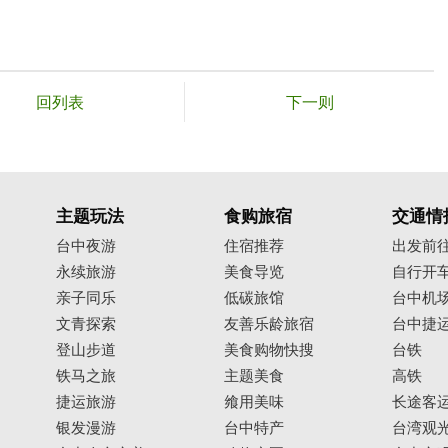
回列表
下一则
主题玩法
食购旅宿
交通情
台中夜游
住宿推荐
出发前
永续旅游
美食导览
自行开
亲子同乐
低碳旅馆
台中机
文青探索
友善乐龄旅宿
台中捷
登山步道
美食购物快搜
台铁
铁马之旅
主题美食
高铁
捷运旅游
飨用美味
长途客
银发漫游
台中特产
台湾观