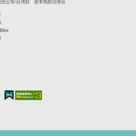
光公车/台湾好
登革热防治专区
车
游
ike
搜