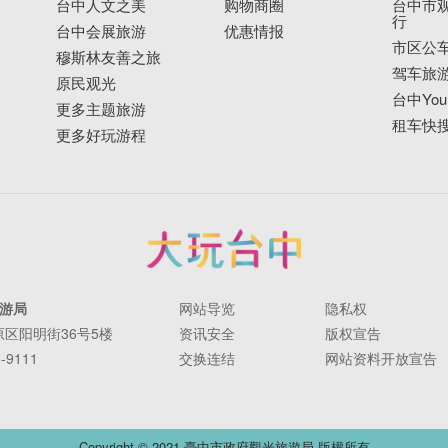
台中人文之美
购物商圈
台中市观
行
台中会展旅游
优惠情报
市区公
穆斯林友善之旅
驾车旅
原民观光
台中YouB
更多主题旅游
租车快
更多好玩游程
游局
网站导览
隐私权
丰原区阳明街36号5楼
资讯安全
版权宣告
-9111
交换连结
网站资料开放宣告
Copyright © 2021 臺中市政府觀光旅遊局 版權所有