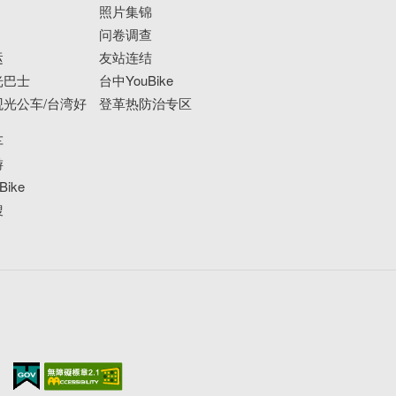
照片集锦
问卷调查
运
友站连结
光巴士
台中YouBike
光公车/台湾好
登革热防治专区
车
游
ike
搜