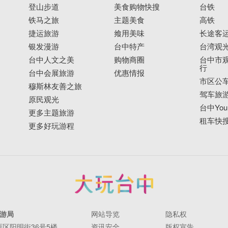
登山步道
美食购物快搜
台铁
铁马之旅
主题美食
高铁
捷运旅游
飨用美味
长途客
银发漫游
台中特产
台湾观
台中人文之美
购物商圈
台中市观
行
台中会展旅游
优惠情报
市区公
穆斯林友善之旅
驾车旅
原民观光
台中YouB
更多主题旅游
租车快
更多好玩游程
游局
网站导览
隐私权
丰原区阳明街36号5楼
资讯安全
版权宣告