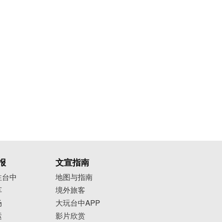
报
文宣指南
往台中
地图与指南
车
境外旅客
场
大玩台中APP
运
影片欣赏