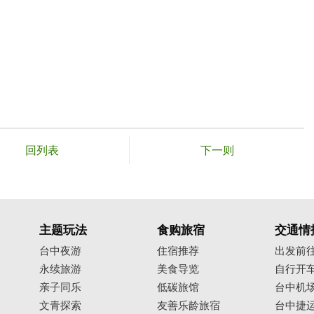
回列表
下一则
主题玩法
食购旅宿
交通情
台中夜游
住宿推荐
出发前
永续旅游
美食导览
自行开
亲子同乐
低碳旅馆
台中机
文青探索
友善乐龄旅宿
台中捷