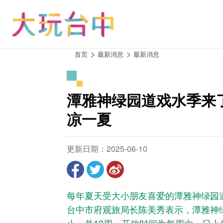
跳
到
主
要
内
:::
首页
最新消息
最新消息
容
区
块
潭雅神绿园道戏水季来
凉一夏
更新日期：2025-06-10
每年夏天受大小朋友喜爱的潭雅神绿园
台中市府观旅局长陈美秀表示，潭雅神绿